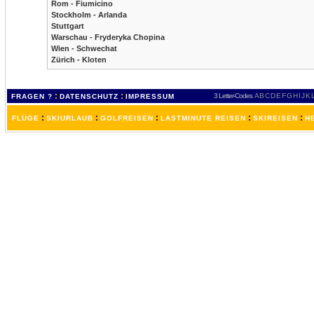
Rom - Fiumicino
Stockholm - Arlanda
Stuttgart
Warschau - Fryderyka Chopina
Wien - Schwechat
Zürich - Kloten
:
:
3 Letter-Codes
A
B
C
D
E
F
G
H
I
J
K
FRAGEN ?
DATENSCHUTZ
IMPRESSUM
:
:
:
:
:
FLÜGE
SKIURLAUB
GOLFREISEN
LASTMINUTE REISEN
SKIREISEN
H