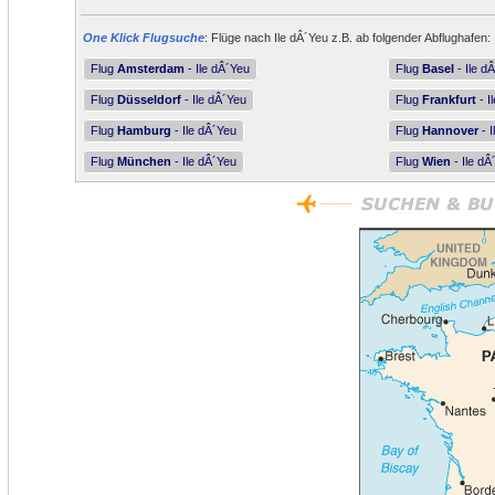
One Klick Flugsuche
: Flüge nach Ile dÂ´Yeu z.B. ab folgender Abflughafen:
Flug
Amsterdam
- Ile dÂ´Yeu
Flug
Basel
- Ile d
Flug
Düsseldorf
- Ile dÂ´Yeu
Flug
Frankfurt
- I
Flug
Hamburg
- Ile dÂ´Yeu
Flug
Hannover
- I
Flug
München
- Ile dÂ´Yeu
Flug
Wien
- Ile dÂ