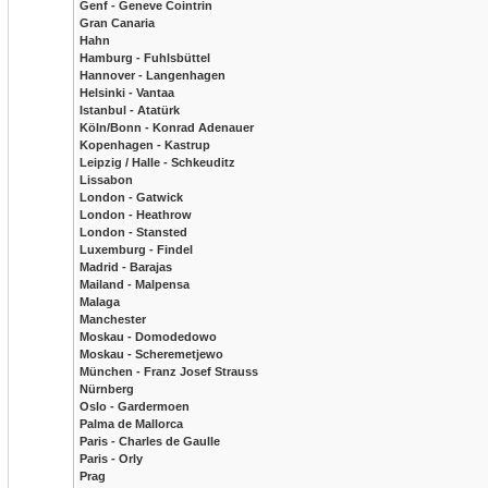
Genf - Geneve Cointrin
Gran Canaria
Hahn
Hamburg - Fuhlsbüttel
Hannover - Langenhagen
Helsinki - Vantaa
Istanbul - Atatürk
Köln/Bonn - Konrad Adenauer
Kopenhagen - Kastrup
Leipzig / Halle - Schkeuditz
Lissabon
London - Gatwick
London - Heathrow
London - Stansted
Luxemburg - Findel
Madrid - Barajas
Mailand - Malpensa
Malaga
Manchester
Moskau - Domodedowo
Moskau - Scheremetjewo
München - Franz Josef Strauss
Nürnberg
Oslo - Gardermoen
Palma de Mallorca
Paris - Charles de Gaulle
Paris - Orly
Prag