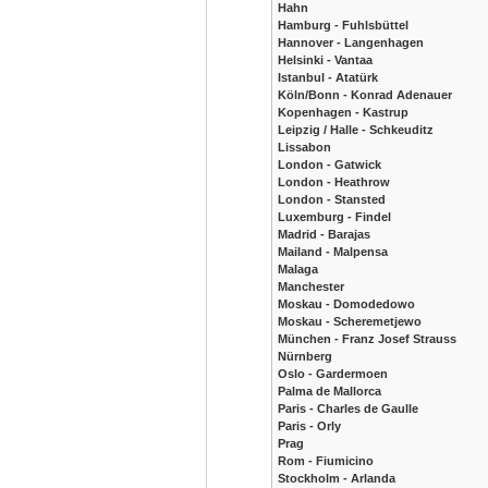
Hahn
Hamburg - Fuhlsbüttel
Hannover - Langenhagen
Helsinki - Vantaa
Istanbul - Atatürk
Köln/Bonn - Konrad Adenauer
Kopenhagen - Kastrup
Leipzig / Halle - Schkeuditz
Lissabon
London - Gatwick
London - Heathrow
London - Stansted
Luxemburg - Findel
Madrid - Barajas
Mailand - Malpensa
Malaga
Manchester
Moskau - Domodedowo
Moskau - Scheremetjewo
München - Franz Josef Strauss
Nürnberg
Oslo - Gardermoen
Palma de Mallorca
Paris - Charles de Gaulle
Paris - Orly
Prag
Rom - Fiumicino
Stockholm - Arlanda