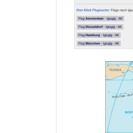
One Klick Flugsuche
: Flüge nach Igiu
Flug
Amsterdam
- Igiugig - AK
Flug
Düsseldorf
- Igiugig - AK
Flug
Hamburg
- Igiugig - AK
Flug
München
- Igiugig - AK