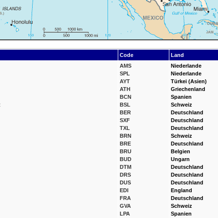
Code
Land
AMS
Niederlande
SPL
Niederlande
AYT
Türkei (Asien)
ATH
Griechenland
BCN
Spanien
t
BSL
Schweiz
BER
Deutschland
SXF
Deutschland
TXL
Deutschland
BRN
Schweiz
BRE
Deutschland
BRU
Belgien
BUD
Ungarn
DTM
Deutschland
DRS
Deutschland
DUS
Deutschland
EDI
England
FRA
Deutschland
GVA
Schweiz
LPA
Spanien