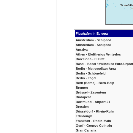
Flughafen in Europa
Amsterdam - Schiphol
Amsterdam - Schiphol
Antalya
Athen - Eleftherios Venizelos
Barcelona - El Prat
Basel - Basel / Mulhouse EuroAirpor
Berlin - Metropolitan Area
Berlin - Schönefeld
Berlin - Tegel
Bern (Berne) - Bern-Belp
Bremen
Brüssel - Zaventem
Budapest
Dortmund - Airport 21
Dresden
Düsseldorf - Rhein-Ruhr
Edinburgh
Frankfurt - Rhein-Main
Genf - Geneve Cointrin
Gran Canaria