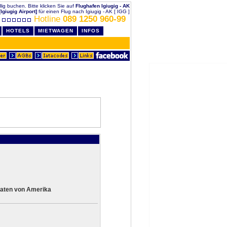
illig buchen. Bitte klicken Sie auf
Flughafen Igiugig - AK
[Igiugig Airport]
für einen Flug nach Igiugig - AK [ IGG ]
Hotline
089 1250 960-99
HOTELS
MIETWAGEN
INFOS
aaten von Amerika