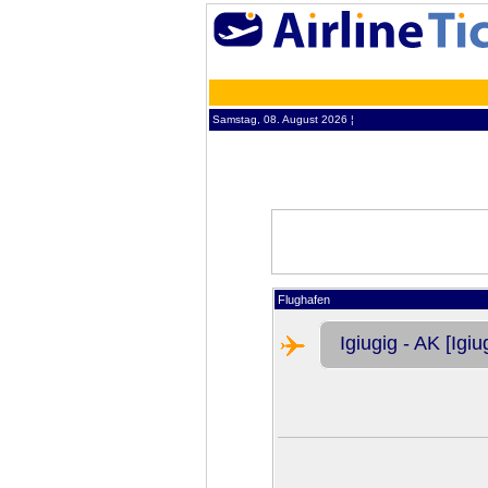
Samstag, 08. August 2026 ¦
Flughafen
Igiugig - AK [Igiu