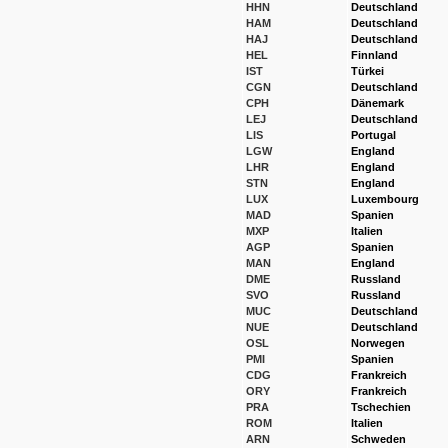
HHN
Deutschland
HAM
Deutschland
HAJ
Deutschland
HEL
Finnland
IST
Türkei
CGN
Deutschland
CPH
Dänemark
LEJ
Deutschland
LIS
Portugal
LGW
England
LHR
England
STN
England
LUX
Luxembourg
MAD
Spanien
MXP
Italien
AGP
Spanien
MAN
England
DME
Russland
SVO
Russland
MUC
Deutschland
NUE
Deutschland
OSL
Norwegen
PMI
Spanien
CDG
Frankreich
ORY
Frankreich
PRA
Tschechien
ROM
Italien
ARN
Schweden