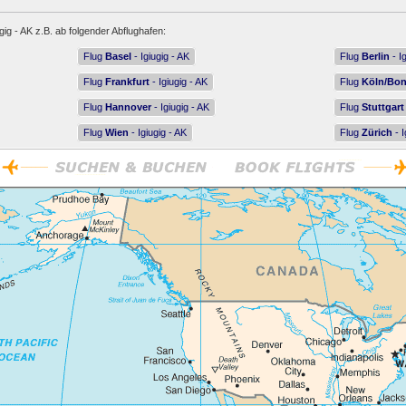
gig - AK z.B. ab folgender Abflughafen:
Flug
Basel
- Igiugig - AK
Flug
Berlin
- I
Flug
Frankfurt
- Igiugig - AK
Flug
Köln/Bo
Flug
Hannover
- Igiugig - AK
Flug
Stuttgart
Flug
Wien
- Igiugig - AK
Flug
Zürich
- I