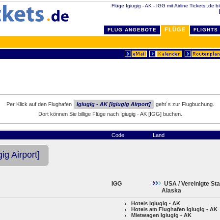
Flüge Igiugig - AK - IGG mit Airline Tickets .de b
FLÜGE
FLUG ANGEBOTE
FLIGHTS
Per Klick auf den Flughafen
Igiugig - AK [Igiugig Airport]
geht´s zur Flugbuchung.
Dort können Sie billige Flüge nach Igiugig - AK [IGG] buchen.
Code
Land
gig Airport]
IGG
USA / Vereinigte St
Alaska
Hotels Igiugig - AK
Hotels am Flughafen Igiugig - AK
Mietwagen Igiugig - AK