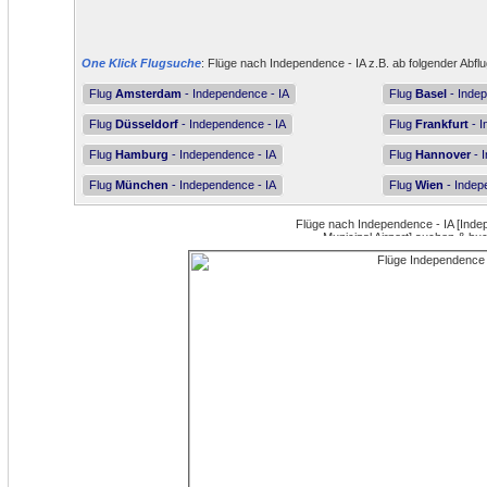
One Klick Flugsuche
: Flüge nach Independence - IA z.B. ab folgender Abfl
Flug
Amsterdam
- Independence - IA
Flug
Basel
- Indep
Flug
Düsseldorf
- Independence - IA
Flug
Frankfurt
- I
Flug
Hamburg
- Independence - IA
Flug
Hannover
- 
Flug
München
- Independence - IA
Flug
Wien
- Indep