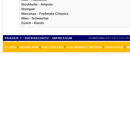
Stockholm - Arlanda
Stuttgart
Warschau - Fryderyka Chopina
Wien - Schwechat
Zürich - Kloten
:
:
3 Letter-Codes
A
B
C
D
E
F
G
H
I
J
K
FRAGEN ?
DATENSCHUTZ
IMPRESSUM
:
:
:
:
:
FLÜGE
SKIURLAUB
GOLFREISEN
LASTMINUTE REISEN
SKIREISEN
H