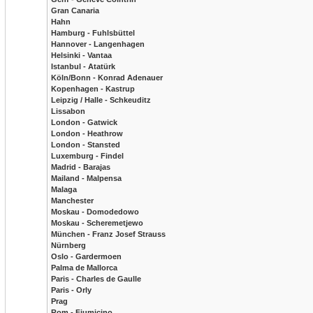
Gran Canaria
Hahn
Hamburg - Fuhlsbüttel
Hannover - Langenhagen
Helsinki - Vantaa
Istanbul - Atatürk
Köln/Bonn - Konrad Adenauer
Kopenhagen - Kastrup
Leipzig / Halle - Schkeuditz
Lissabon
London - Gatwick
London - Heathrow
London - Stansted
Luxemburg - Findel
Madrid - Barajas
Mailand - Malpensa
Malaga
Manchester
Moskau - Domodedowo
Moskau - Scheremetjewo
München - Franz Josef Strauss
Nürnberg
Oslo - Gardermoen
Palma de Mallorca
Paris - Charles de Gaulle
Paris - Orly
Prag
Rom - Fiumicino