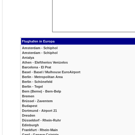
Flughafen in Europa
Amsterdam - Schiphol
Amsterdam - Schiphol
Antalya
Athen - Eleftherios Venizelos
Barcelona - El Prat
Basel - Basel / Mulhouse EuroAirport
Berlin - Metropolitan Area
Berlin - Schönefeld
Berlin - Tegel
Bern (Berne) - Bern-Belp
Bremen
Brüssel - Zaventem
Budapest
Dortmund - Airport 21
Dresden
Düsseldorf - Rhein-Ruhr
Edinburgh
Frankfurt - Rhein-Main
Genf - Geneve Cointrin