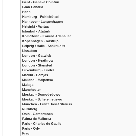
Genf - Geneve Cointrin
Gran Canaria
Hahn
Hamburg - Fuhlsbüttel
Hannover - Langenhagen
Helsinki - Vantaa
Istanbul - Atatürk
Köln/Bonn - Konrad Adenauer
Kopenhagen - Kastrup
Leipzig / Halle - Schkeuditz
Lissabon
London - Gatwick
London - Heathrow
London - Stansted
Luxemburg - Findel
Madrid - Barajas
Mailand - Malpensa
Malaga
Manchester
Moskau - Domodedowo
Moskau - Scheremetjewo
München - Franz Josef Strauss
Nürnberg
Oslo - Gardermoen
Palma de Mallorca
Paris - Charles de Gaulle
Paris - Orly
Prag