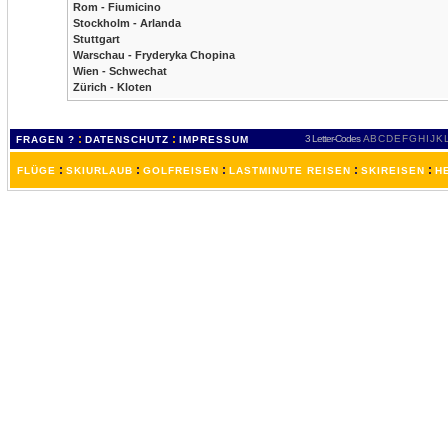
Rom - Fiumicino
Stockholm - Arlanda
Stuttgart
Warschau - Fryderyka Chopina
Wien - Schwechat
Zürich - Kloten
:
:
3 Letter-Codes
A
B
C
D
E
F
G
H
I
J
K
FRAGEN ?
DATENSCHUTZ
IMPRESSUM
:
:
:
:
:
FLÜGE
SKIURLAUB
GOLFREISEN
LASTMINUTE REISEN
SKIREISEN
H