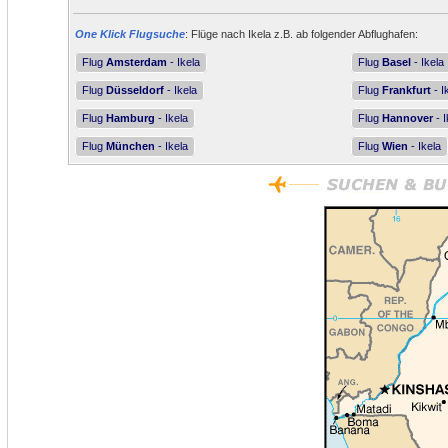
One Klick Flugsuche
: Flüge nach Ikela z.B. ab folgender Abflughafen:
Flug
Amsterdam
- Ikela
Flug
Basel
- Ikela
Flug
Düsseldorf
- Ikela
Flug
Frankfurt
- I
Flug
Hamburg
- Ikela
Flug
Hannover
- I
Flug
München
- Ikela
Flug
Wien
- Ikela