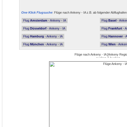
One Klick Flugsuche
: Flüge nach Ankeny - IA z.B. ab folgender Abflughafen
Flug
Amsterdam
- Ankeny - IA
Flug
Basel
- Anken
Flug
Düsseldorf
- Ankeny - IA
Flug
Frankfurt
- A
Flug
Hamburg
- Ankeny - IA
Flug
Hannover
- 
Flug
München
- Ankeny - IA
Flug
Wien
- Anken