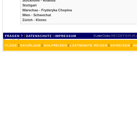
Stockholm - Arlanda
Stuttgart
Warschau - Fryderyka Chopina
Wien - Schwechat
Zürich - Kloten
:
:
3 Letter-Codes
A
B
C
D
E
F
G
H
I
J
K
FRAGEN ?
DATENSCHUTZ
IMPRESSUM
:
:
:
:
:
FLÜGE
SKIURLAUB
GOLFREISEN
LASTMINUTE REISEN
SKIREISEN
H