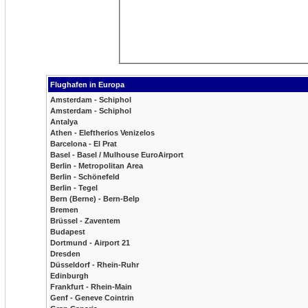
Flughafen in Europa
Amsterdam - Schiphol
Amsterdam - Schiphol
Antalya
Athen - Eleftherios Venizelos
Barcelona - El Prat
Basel - Basel / Mulhouse EuroAirport
Berlin - Metropolitan Area
Berlin - Schönefeld
Berlin - Tegel
Bern (Berne) - Bern-Belp
Bremen
Brüssel - Zaventem
Budapest
Dortmund - Airport 21
Dresden
Düsseldorf - Rhein-Ruhr
Edinburgh
Frankfurt - Rhein-Main
Genf - Geneve Cointrin