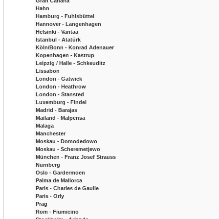
Gran Canaria
Hahn
Hamburg - Fuhlsbüttel
Hannover - Langenhagen
Helsinki - Vantaa
Istanbul - Atatürk
Köln/Bonn - Konrad Adenauer
Kopenhagen - Kastrup
Leipzig / Halle - Schkeuditz
Lissabon
London - Gatwick
London - Heathrow
London - Stansted
Luxemburg - Findel
Madrid - Barajas
Mailand - Malpensa
Malaga
Manchester
Moskau - Domodedowo
Moskau - Scheremetjewo
München - Franz Josef Strauss
Nürnberg
Oslo - Gardermoen
Palma de Mallorca
Paris - Charles de Gaulle
Paris - Orly
Prag
Rom - Fiumicino