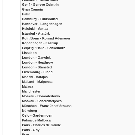
Genf - Geneve Cointrin
Gran Canaria
Hahn
Hamburg - Fuhlsbüttel
Hannover - Langenhagen
Helsinki - Vantaa
Istanbul - Atatürk
Köln/Bonn - Konrad Adenauer
Kopenhagen - Kastrup
Leipzig / Halle - Schkeuditz
Lissabon
London - Gatwick
London - Heathrow
London - Stansted
Luxemburg - Findel
Madrid - Barajas
Mailand - Malpensa
Malaga
Manchester
Moskau - Domodedowo
Moskau - Scheremetjewo
München - Franz Josef Strauss
Nürnberg
Oslo - Gardermoen
Palma de Mallorca
Paris - Charles de Gaulle
Paris - Orly
Prag