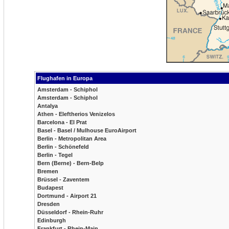
Flughafen in Europa
Amsterdam - Schiphol
Amsterdam - Schiphol
Antalya
Athen - Eleftherios Venizelos
Barcelona - El Prat
Basel - Basel / Mulhouse EuroAirport
Berlin - Metropolitan Area
Berlin - Schönefeld
Berlin - Tegel
Bern (Berne) - Bern-Belp
Bremen
Brüssel - Zaventem
Budapest
Dortmund - Airport 21
Dresden
Düsseldorf - Rhein-Ruhr
Edinburgh
Frankfurt - Rhein-Main