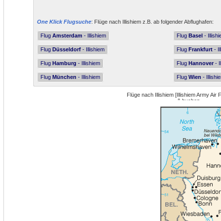
One Klick Flugsuche
: Flüge nach Illishiem z.B. ab folgender Abflughafen:
Flug
Amsterdam
- Illishiem
Flug
Basel
- Illish
Flug
Düsseldorf
- Illishiem
Flug
Frankfurt
- I
Flug
Hamburg
- Illishiem
Flug
Hannover
- I
Flug
München
- Illishiem
Flug
Wien
- Illishi