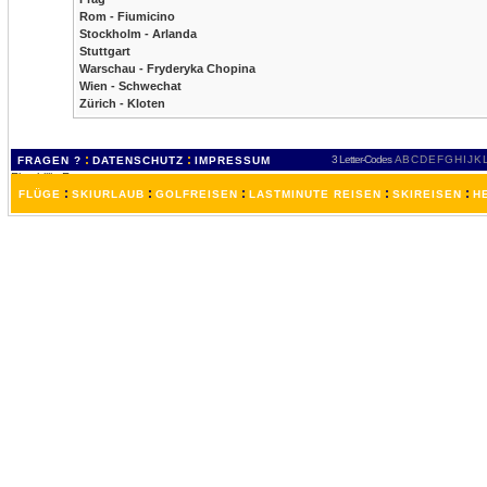
Rom - Fiumicino
Stockholm - Arlanda
Stuttgart
Warschau - Fryderyka Chopina
Wien - Schwechat
Zürich - Kloten
:
:
3 Letter-Codes
A
B
C
D
E
F
G
H
I
J
K
FRAGEN ?
DATENSCHUTZ
IMPRESSUM
:
:
:
:
:
FLÜGE
SKIURLAUB
GOLFREISEN
LASTMINUTE REISEN
SKIREISEN
H