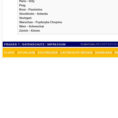
Paris - Orly
Prag
Rom - Fiumicino
Stockholm - Arlanda
Stuttgart
Warschau - Fryderyka Chopina
Wien - Schwechat
Zürich - Kloten
:
:
3 Letter-Codes
A
B
C
D
E
F
G
H
I
J
K
FRAGEN ?
DATENSCHUTZ
IMPRESSUM
:
:
:
:
:
FLÜGE
SKIURLAUB
GOLFREISEN
LASTMINUTE REISEN
SKIREISEN
H