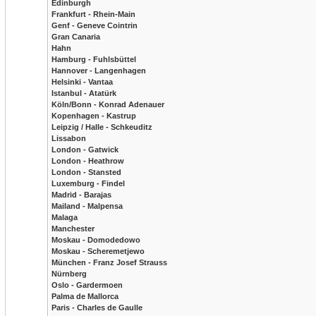
Edinburgh
Frankfurt - Rhein-Main
Genf - Geneve Cointrin
Gran Canaria
Hahn
Hamburg - Fuhlsbüttel
Hannover - Langenhagen
Helsinki - Vantaa
Istanbul - Atatürk
Köln/Bonn - Konrad Adenauer
Kopenhagen - Kastrup
Leipzig / Halle - Schkeuditz
Lissabon
London - Gatwick
London - Heathrow
London - Stansted
Luxemburg - Findel
Madrid - Barajas
Mailand - Malpensa
Malaga
Manchester
Moskau - Domodedowo
Moskau - Scheremetjewo
München - Franz Josef Strauss
Nürnberg
Oslo - Gardermoen
Palma de Mallorca
Paris - Charles de Gaulle