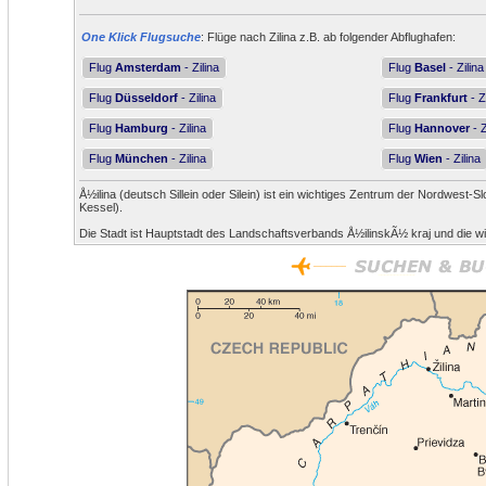
One Klick Flugsuche
: Flüge nach Zilina z.B. ab folgender Abflughafen:
Flug
Amsterdam
- Zilina
Flug
Basel
- Zilina
Flug
Düsseldorf
- Zilina
Flug
Frankfurt
- Z
Flug
Hamburg
- Zilina
Flug
Hannover
- Z
Flug
München
- Zilina
Flug
Wien
- Zilina
Å½ilina (deutsch Sillein oder Silein) ist ein wichtiges Zentrum der Nordwest-S
Kessel).
Die Stadt ist Hauptstadt des Landschaftsverbands Å½ilinskÃ½ kraj und die wi