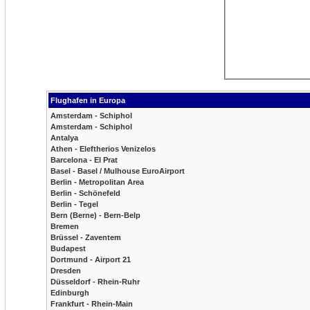
Flughafen in Europa
Amsterdam - Schiphol
Amsterdam - Schiphol
Antalya
Athen - Eleftherios Venizelos
Barcelona - El Prat
Basel - Basel / Mulhouse EuroAirport
Berlin - Metropolitan Area
Berlin - Schönefeld
Berlin - Tegel
Bern (Berne) - Bern-Belp
Bremen
Brüssel - Zaventem
Budapest
Dortmund - Airport 21
Dresden
Düsseldorf - Rhein-Ruhr
Edinburgh
Frankfurt - Rhein-Main