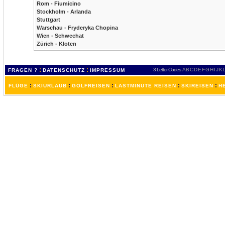
Rom - Fiumicino
Stockholm - Arlanda
Stuttgart
Warschau - Fryderyka Chopina
Wien - Schwechat
Zürich - Kloten
:
:
3 Letter-Codes
A
B
C
D
E
F
G
H
I
J
K
FRAGEN ?
DATENSCHUTZ
IMPRESSUM
:
:
:
:
:
FLÜGE
SKIURLAUB
GOLFREISEN
LASTMINUTE REISEN
SKIREISEN
H