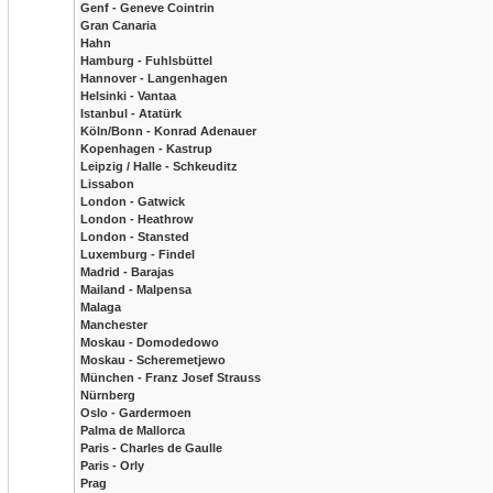
Genf - Geneve Cointrin
Gran Canaria
Hahn
Hamburg - Fuhlsbüttel
Hannover - Langenhagen
Helsinki - Vantaa
Istanbul - Atatürk
Köln/Bonn - Konrad Adenauer
Kopenhagen - Kastrup
Leipzig / Halle - Schkeuditz
Lissabon
London - Gatwick
London - Heathrow
London - Stansted
Luxemburg - Findel
Madrid - Barajas
Mailand - Malpensa
Malaga
Manchester
Moskau - Domodedowo
Moskau - Scheremetjewo
München - Franz Josef Strauss
Nürnberg
Oslo - Gardermoen
Palma de Mallorca
Paris - Charles de Gaulle
Paris - Orly
Prag