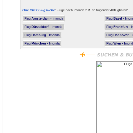
One Klick Flugsuche
: Flüge nach Imonda z.B. ab folgender Abflughafen:
Flug
Amsterdam
- Imonda
Flug
Basel
- Imon
Flug
Düsseldorf
- Imonda
Flug
Frankfurt
- 
Flug
Hamburg
- Imonda
Flug
Hannover
- 
Flug
München
- Imonda
Flug
Wien
- Imon