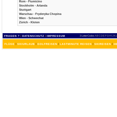
Rom - Fiumicino
Stockholm - Arlanda
Stuttgart
Warschau - Fryderyka Chopina
Wien - Schwechat
Zürich - Kloten
:
:
3 Letter-Codes
A
B
C
D
E
F
G
H
I
J
K
FRAGEN ?
DATENSCHUTZ
IMPRESSUM
:
:
:
:
:
FLÜGE
SKIURLAUB
GOLFREISEN
LASTMINUTE REISEN
SKIREISEN
H