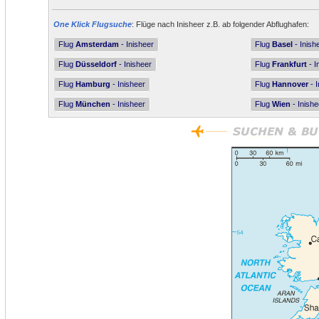
One Klick Flugsuche
: Flüge nach Inisheer z.B. ab folgender Abflughafen:
Flug
Amsterdam
- Inisheer
Flug
Basel
- Inish
Flug
Düsseldorf
- Inisheer
Flug
Frankfurt
- I
Flug
Hamburg
- Inisheer
Flug
Hannover
- I
Flug
München
- Inisheer
Flug
Wien
- Inishe