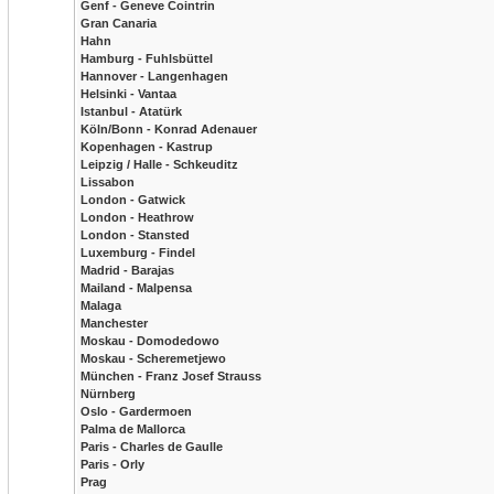
Genf - Geneve Cointrin
Gran Canaria
Hahn
Hamburg - Fuhlsbüttel
Hannover - Langenhagen
Helsinki - Vantaa
Istanbul - Atatürk
Köln/Bonn - Konrad Adenauer
Kopenhagen - Kastrup
Leipzig / Halle - Schkeuditz
Lissabon
London - Gatwick
London - Heathrow
London - Stansted
Luxemburg - Findel
Madrid - Barajas
Mailand - Malpensa
Malaga
Manchester
Moskau - Domodedowo
Moskau - Scheremetjewo
München - Franz Josef Strauss
Nürnberg
Oslo - Gardermoen
Palma de Mallorca
Paris - Charles de Gaulle
Paris - Orly
Prag