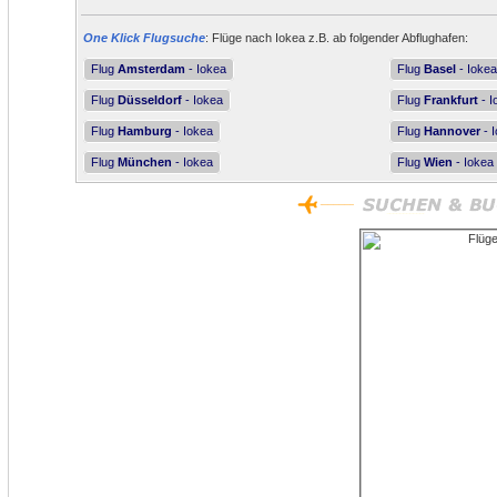
One Klick Flugsuche
: Flüge nach Iokea z.B. ab folgender Abflughafen:
Flug
Amsterdam
- Iokea
Flug
Basel
- Iokea
Flug
Düsseldorf
- Iokea
Flug
Frankfurt
- I
Flug
Hamburg
- Iokea
Flug
Hannover
- 
Flug
München
- Iokea
Flug
Wien
- Iokea