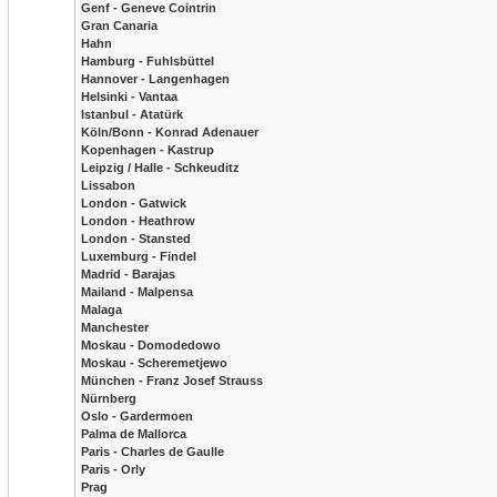
Genf - Geneve Cointrin
Gran Canaria
Hahn
Hamburg - Fuhlsbüttel
Hannover - Langenhagen
Helsinki - Vantaa
Istanbul - Atatürk
Köln/Bonn - Konrad Adenauer
Kopenhagen - Kastrup
Leipzig / Halle - Schkeuditz
Lissabon
London - Gatwick
London - Heathrow
London - Stansted
Luxemburg - Findel
Madrid - Barajas
Mailand - Malpensa
Malaga
Manchester
Moskau - Domodedowo
Moskau - Scheremetjewo
München - Franz Josef Strauss
Nürnberg
Oslo - Gardermoen
Palma de Mallorca
Paris - Charles de Gaulle
Paris - Orly
Prag