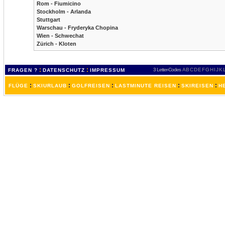
Rom - Fiumicino
Stockholm - Arlanda
Stuttgart
Warschau - Fryderyka Chopina
Wien - Schwechat
Zürich - Kloten
:
:
3 Letter-Codes
A
B
C
D
E
F
G
H
I
J
K
FRAGEN ?
DATENSCHUTZ
IMPRESSUM
:
:
:
:
:
FLÜGE
SKIURLAUB
GOLFREISEN
LASTMINUTE REISEN
SKIREISEN
H