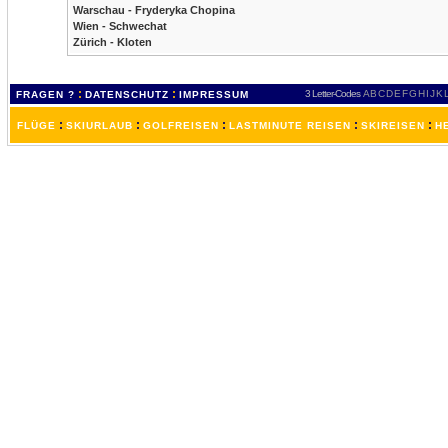
Warschau - Fryderyka Chopina
Wien - Schwechat
Zürich - Kloten
:
:
3 Letter-Codes
A
B
C
D
E
F
G
H
I
J
K
FRAGEN ?
DATENSCHUTZ
IMPRESSUM
:
:
:
:
:
FLÜGE
SKIURLAUB
GOLFREISEN
LASTMINUTE REISEN
SKIREISEN
H