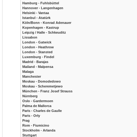
Hamburg - Fuhlsbüttel
Hannover - Langenhagen
Helsinki - Vantaa
Istanbul - Atatürk
Köln/Bonn - Konrad Adenauer
Kopenhagen - Kastrup
Leipzig / Halle - Schkeuditz
Lissabon
London - Gatwick
London - Heathrow
London - Stansted
Luxemburg - Findel
Madrid - Barajas
Mailand - Malpensa
Malaga
Manchester
Moskau - Domodedowo
Moskau - Scheremetjewo
München - Franz Josef Strauss
Nürnberg
Oslo - Gardermoen
Palma de Mallorca
Paris - Charles de Gaulle
Paris - Orly
Prag
Rom - Fiumicino
Stockholm - Arlanda
Stuttgart