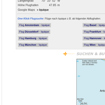
Längengrad
70°
10'
52"
W
Höhe Flughafen
47.85
m
Google Maps
»
Iquique
One Klick Flugsuche
: Flüge nach Iquique z.B. ab folgender Abflughafen:
Flug
Amsterdam
- Iquique
Flug
Basel
- Iquiq
Flug
Düsseldorf
- Iquique
Flug
Frankfurt
- I
Flug
Hamburg
- Iquique
Flug
Hannover
- I
Flug
München
- Iquique
Flug
Wien
- Iquiqu