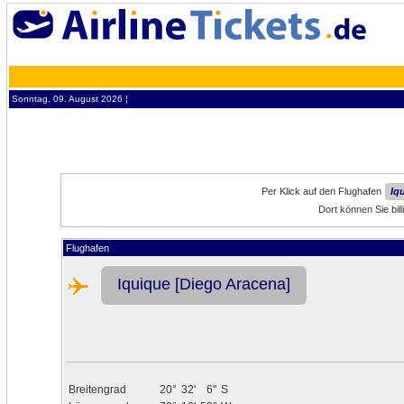
Sonntag, 09. August 2026 ¦
Per Klick auf den Flughafen
Iq
Dort können Sie bil
Flughafen
Iquique [Diego Aracena]
Breitengrad
20°
32'
6"
S