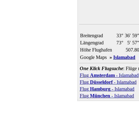
Breitengrad
33°
36'
59
Längengrad
73°
5'
57
Höhe Flughafen
507.8
Google Maps
»
Islamabad
One Klick Flugsuche
: Flüge
Flug
Amsterdam
- Islamabad
Flug
Düsseldorf
- Islamabad
Flug
Hamburg
- Islamabad
Flug
München
- Islamabad