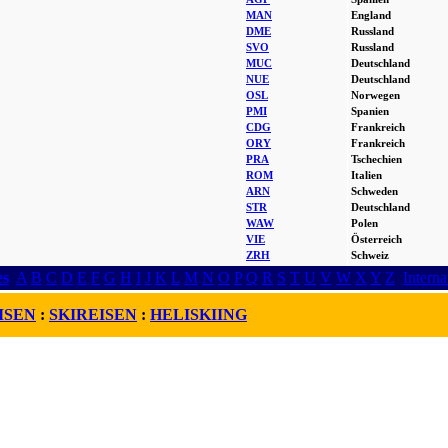
MAN
England
DME
Russland
SVO
Russland
MUC
Deutschland
NUE
Deutschland
OSL
Norwegen
PMI
Spanien
CDG
Frankreich
ORY
Frankreich
PRA
Tschechien
ROM
Italien
ARN
Schweden
STR
Deutschland
WAW
Polen
VIE
Österreich
ZRH
Schweiz
es
A
B
C
D
E
F
G
H
I
J
K
L
M
N
O
P
Q
R
S
T
U
V
W
X
Y
Z
Interna
ISEN
:
SKIREISEN
:
HELISKIING