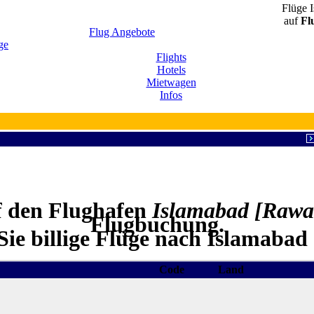
Flüge I
auf
Fl
Flug Angebote
ge
Flights
Hotels
Mietwagen
Infos
f den Flughafen
Islamabad [Rawa
Flugbuchung.
ie billige Flüge nach Islamabad
Code
Land