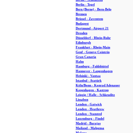
Berlin - Tegel
Bern (Berne) - Bern-Belp
Bremen
Brüssel - Zaventem
Budapest
Dortmund - Airport 21
Dresden
Düsseldorf - Rhein-Ruhr
Edinburgh
Frankfurt - Rhein-Main
Genf - Geneve Cointrin
Gran Canaria
Hahn
Hamburg - Fuhlsbüttel
Hannover - Langenhagen
Helsinki - Vantaa
Istanbul - Atatürk
Köln/Bonn - Konrad Adenauer
Kopenhagen - Kastrup
Leipzig / Halle - Schkeuditz
Lissabon
London - Gatwick
London - Heathrow
London - Stansted
Luxemburg - Findel
Madrid - Barajas
Mailand - Malpensa
Malaga