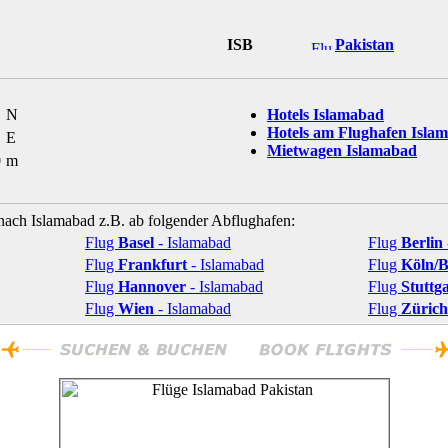
ISB
Pakistan
"
N
Hotels Islamabad
Hotels am Flughafen Isla
"
E
Mietwagen Islamabad
0
m
 nach Islamabad z.B. ab folgender Abflughafen:
Flug
Basel
- Islamabad
Flug
Berlin
Flug
Frankfurt
- Islamabad
Flug
Köln/
Flug
Hannover
- Islamabad
Flug
Stuttg
Flug
Wien
- Islamabad
Flug
Zürich