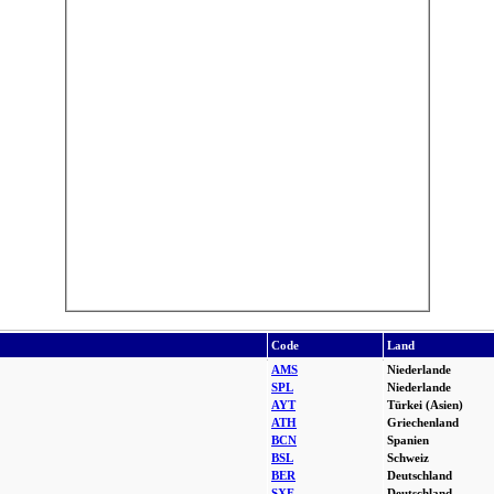
Code
Land
AMS
Niederlande
SPL
Niederlande
AYT
Türkei (Asien)
ATH
Griechenland
BCN
Spanien
BSL
Schweiz
BER
Deutschland
SXF
Deutschland