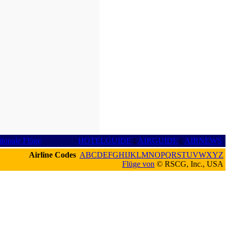
tionale Flüge
HOTELGUIDE
:
AIRGUIDE
:
AIRNEWS
Airline Codes
A
B
C
D
E
F
G
H
I
J
K
L
M
N
O
P
Q
R
S
T
U
V
W
X
Y
Z
Flüge von
© RSCG, Inc., USA