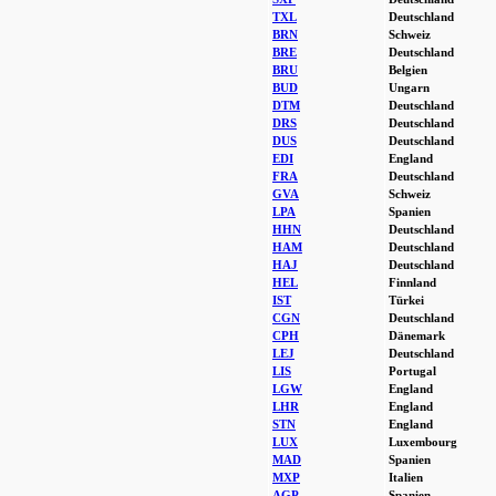
TXL
Deutschland
BRN
Schweiz
BRE
Deutschland
BRU
Belgien
BUD
Ungarn
DTM
Deutschland
DRS
Deutschland
DUS
Deutschland
EDI
England
FRA
Deutschland
GVA
Schweiz
LPA
Spanien
HHN
Deutschland
HAM
Deutschland
HAJ
Deutschland
HEL
Finnland
IST
Türkei
CGN
Deutschland
CPH
Dänemark
LEJ
Deutschland
LIS
Portugal
LGW
England
LHR
England
STN
England
LUX
Luxembourg
MAD
Spanien
MXP
Italien
AGP
Spanien