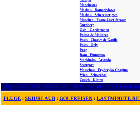
Manchester
Moskau - Domodedowo
Moskau - Scheremetjewo
München - Franz Josef Strauss
Nürnberg
Oslo - Gardermoen
Palma de Mallorca
Paris - Charles de Gaulle
Paris - Orly
Prag
Rom - Fiumicino
Stockholm - Arlanda
Stuttgart
Warschau - Fryderyka Chopina
Wien - Schwechat
Zürich - Kloten
FRAGEN ?
:
DATENSCHUTZ
:
IMPRESSUM
3 Letter-Cod
FLÜGE
:
SKIURLAUB
:
GOLFREISEN
:
LASTMINUTE RE