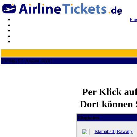
Flü
Freitag, 07. August 2026 ¦
Per Klick au
Dort können S
Flughafen
Islamabad [Rawalp]