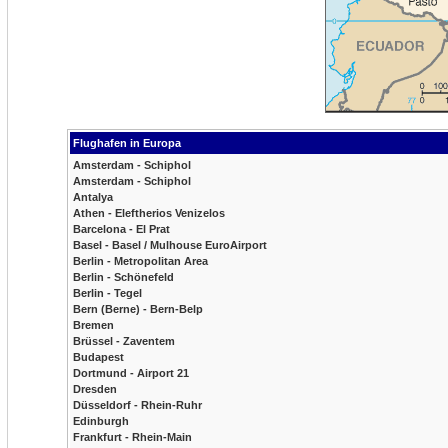
Flughafen in Europa
Amsterdam - Schiphol
Amsterdam - Schiphol
Antalya
Athen - Eleftherios Venizelos
Barcelona - El Prat
Basel - Basel / Mulhouse EuroAirport
Berlin - Metropolitan Area
Berlin - Schönefeld
Berlin - Tegel
Bern (Berne) - Bern-Belp
Bremen
Brüssel - Zaventem
Budapest
Dortmund - Airport 21
Dresden
Düsseldorf - Rhein-Ruhr
Edinburgh
Frankfurt - Rhein-Main