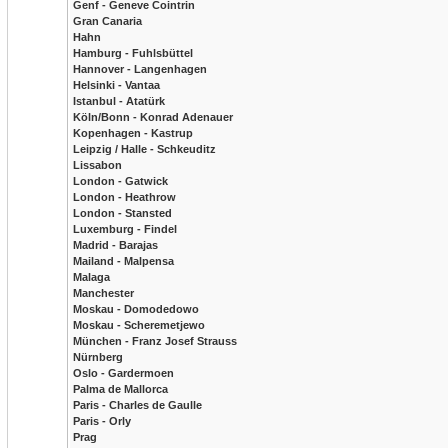
Genf - Geneve Cointrin
Gran Canaria
Hahn
Hamburg - Fuhlsbüttel
Hannover - Langenhagen
Helsinki - Vantaa
Istanbul - Atatürk
Köln/Bonn - Konrad Adenauer
Kopenhagen - Kastrup
Leipzig / Halle - Schkeuditz
Lissabon
London - Gatwick
London - Heathrow
London - Stansted
Luxemburg - Findel
Madrid - Barajas
Mailand - Malpensa
Malaga
Manchester
Moskau - Domodedowo
Moskau - Scheremetjewo
München - Franz Josef Strauss
Nürnberg
Oslo - Gardermoen
Palma de Mallorca
Paris - Charles de Gaulle
Paris - Orly
Prag