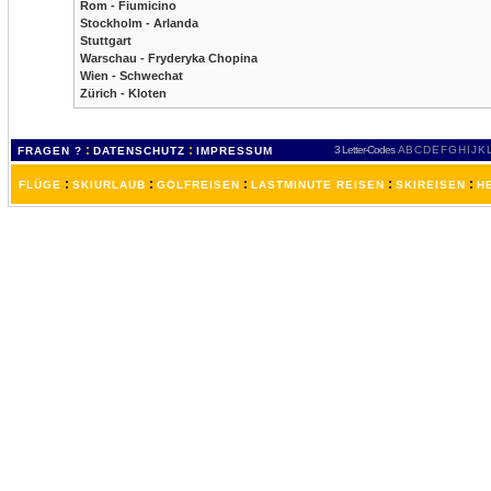
Rom - Fiumicino
Stockholm - Arlanda
Stuttgart
Warschau - Fryderyka Chopina
Wien - Schwechat
Zürich - Kloten
:
:
3 Letter-Codes
A
B
C
D
E
F
G
H
I
J
K
FRAGEN ?
DATENSCHUTZ
IMPRESSUM
:
:
:
:
:
FLÜGE
SKIURLAUB
GOLFREISEN
LASTMINUTE REISEN
SKIREISEN
H