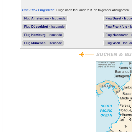
One Klick Flugsuche
: Flüge nach Iscuande z.B. ab folgender Abflughafen:
Flug
Amsterdam
- Iscuande
Flug
Basel
- Iscu
Flug
Düsseldorf
- Iscuande
Flug
Frankfurt
- I
Flug
Hamburg
- Iscuande
Flug
Hannover
- 
Flug
München
- Iscuande
Flug
Wien
- Iscua