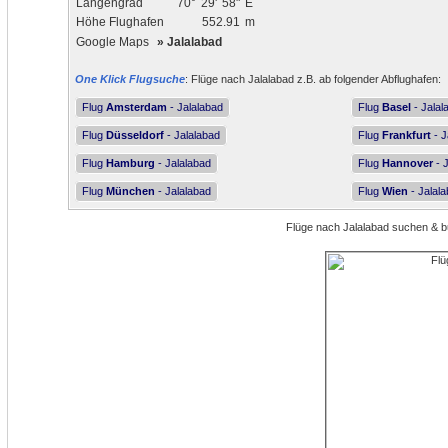
Längengrad
70°
29'
58"
E
Höhe Flughafen
552.91
m
Google Maps
»
Jalalabad
One Klick Flugsuche
: Flüge nach Jalalabad z.B. ab folgender Abflughafen:
Flug
Amsterdam
- Jalalabad
Flug
Basel
- Jalal
Flug
Düsseldorf
- Jalalabad
Flug
Frankfurt
- J
Flug
Hamburg
- Jalalabad
Flug
Hannover
- 
Flug
München
- Jalalabad
Flug
Wien
- Jalal