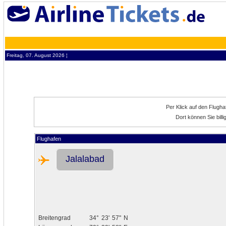
Freitag, 07. August 2026 ¦
Per Klick auf den Flugh
Dort können Sie bill
Flughafen
Jalalabad
Breitengrad
34°
23'
57"
N