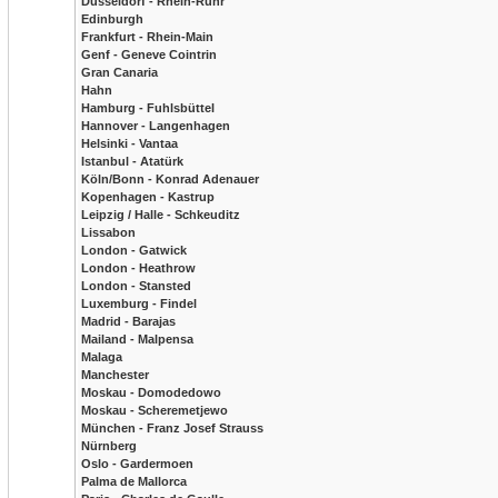
Düsseldorf - Rhein-Ruhr
Edinburgh
Frankfurt - Rhein-Main
Genf - Geneve Cointrin
Gran Canaria
Hahn
Hamburg - Fuhlsbüttel
Hannover - Langenhagen
Helsinki - Vantaa
Istanbul - Atatürk
Köln/Bonn - Konrad Adenauer
Kopenhagen - Kastrup
Leipzig / Halle - Schkeuditz
Lissabon
London - Gatwick
London - Heathrow
London - Stansted
Luxemburg - Findel
Madrid - Barajas
Mailand - Malpensa
Malaga
Manchester
Moskau - Domodedowo
Moskau - Scheremetjewo
München - Franz Josef Strauss
Nürnberg
Oslo - Gardermoen
Palma de Mallorca