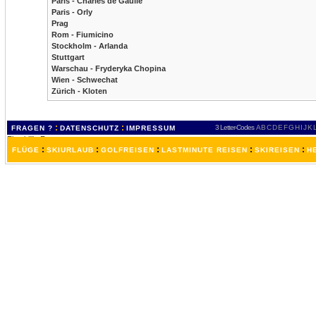
Paris - Charles de Gaulle
Paris - Orly
Prag
Rom - Fiumicino
Stockholm - Arlanda
Stuttgart
Warschau - Fryderyka Chopina
Wien - Schwechat
Zürich - Kloten
:
:
3 Letter-Codes
A
B
C
D
E
F
G
H
I
J
K
FRAGEN ?
DATENSCHUTZ
IMPRESSUM
:
:
:
:
:
FLÜGE
SKIURLAUB
GOLFREISEN
LASTMINUTE REISEN
SKIREISEN
H