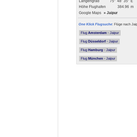
Längengrad
75°
48'
35"
E
Höhe Flughafen
384.96
m
Google Maps
»
Jaipur
One Klick Flugsuche
: Flüge nach Jai
Flug
Amsterdam
- Jaipur
Flug
Düsseldorf
- Jaipur
Flug
Hamburg
- Jaipur
Flug
München
- Jaipur