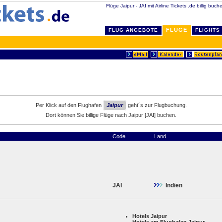
Flüge Jaipur - JAI mit Airline Tickets .de billig buch
FLÜGE
FLUG ANGEBOTE
FLIGHTS
Per Klick auf den Flughafen
Jaipur
geht´s zur Flugbuchung.
Dort können Sie billige Flüge nach Jaipur [JAI] buchen.
Code
Land
JAI
Indien
Hotels Jaipur