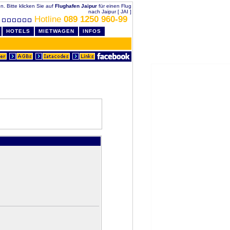
en. Bitte klicken Sie auf
Flughafen Jaipur
für einen Flug
nach Jaipur [ JAI ]
Hotline
089 1250 960-99
HOTELS
MIETWAGEN
INFOS