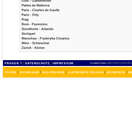
Oslo - Gardermoen
Palma de Mallorca
Paris - Charles de Gaulle
Paris - Orly
Prag
Rom - Fiumicino
Stockholm - Arlanda
Stuttgart
Warschau - Fryderyka Chopina
Wien - Schwechat
Zürich - Kloten
:
:
3 Letter-Codes
A
B
C
D
E
F
G
H
I
J
K
FRAGEN ?
DATENSCHUTZ
IMPRESSUM
:
:
:
:
:
FLÜGE
SKIURLAUB
GOLFREISEN
LASTMINUTE REISEN
SKIREISEN
H