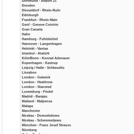
Dortmund - Airport 21
Dresden
Düsseldorf - Rhein-Ruhr
Edinburgh
Frankfurt - Rhein-Main
Genf - Geneve Cointrin
Gran Canaria
Hahn
Hamburg - Fuhlsbüttel
Hannover - Langenhagen
Helsinki - Vantaa
Istanbul - Atatürk
Köln/Bonn - Konrad Adenauer
Kopenhagen - Kastrup
Leipzig / Halle - Schkeuditz
Lissabon
London - Gatwick
London - Heathrow
London - Stansted
Luxemburg - Findel
Madrid - Barajas
Mailand - Malpensa
Malaga
Manchester
Moskau - Domodedowo
Moskau - Scheremetjewo
München - Franz Josef Strauss
Nürnberg