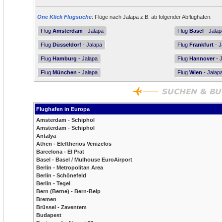
One Klick Flugsuche
: Flüge nach Jalapa z.B. ab folgender Abflughafen:
Flug
Amsterdam
- Jalapa
Flug
Basel
- Jalap
Flug
Düsseldorf
- Jalapa
Flug
Frankfurt
- J
Flug
Hamburg
- Jalapa
Flug
Hannover
- 
Flug
München
- Jalapa
Flug
Wien
- Jalap
Flughafen in Europa
Amsterdam - Schiphol
Amsterdam - Schiphol
Antalya
Athen - Eleftherios Venizelos
Barcelona - El Prat
Basel - Basel / Mulhouse EuroAirport
Berlin - Metropolitan Area
Berlin - Schönefeld
Berlin - Tegel
Bern (Berne) - Bern-Belp
Bremen
Brüssel - Zaventem
Budapest