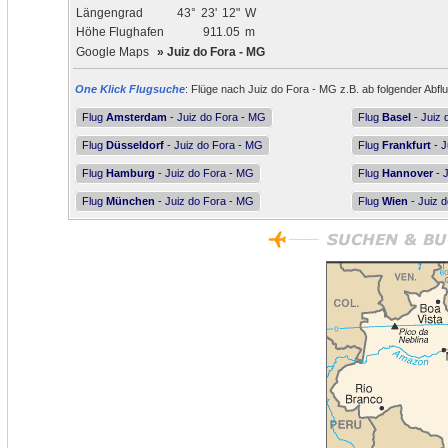
Längengrad
43°
23'
12"
W
Höhe Flughafen
911.05
m
Google Maps
»
Juiz do Fora - MG
One Klick Flugsuche
: Flüge nach Juiz do Fora - MG z.B. ab folgender Abfl
Flug
Amsterdam
- Juiz do Fora - MG
Flug
Basel
- Juiz 
Flug
Düsseldorf
- Juiz do Fora - MG
Flug
Frankfurt
- J
Flug
Hamburg
- Juiz do Fora - MG
Flug
Hannover
- 
Flug
München
- Juiz do Fora - MG
Flug
Wien
- Juiz 