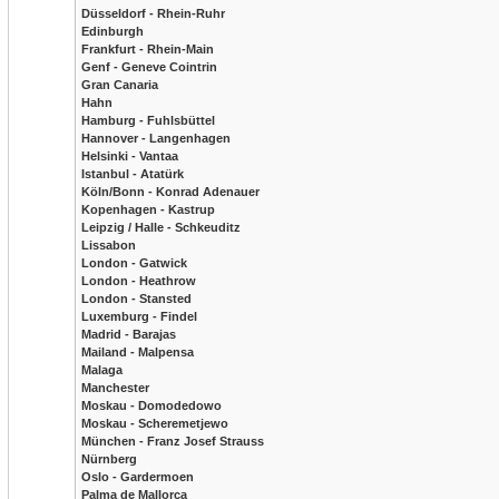
Düsseldorf - Rhein-Ruhr
Edinburgh
Frankfurt - Rhein-Main
Genf - Geneve Cointrin
Gran Canaria
Hahn
Hamburg - Fuhlsbüttel
Hannover - Langenhagen
Helsinki - Vantaa
Istanbul - Atatürk
Köln/Bonn - Konrad Adenauer
Kopenhagen - Kastrup
Leipzig / Halle - Schkeuditz
Lissabon
London - Gatwick
London - Heathrow
London - Stansted
Luxemburg - Findel
Madrid - Barajas
Mailand - Malpensa
Malaga
Manchester
Moskau - Domodedowo
Moskau - Scheremetjewo
München - Franz Josef Strauss
Nürnberg
Oslo - Gardermoen
Palma de Mallorca