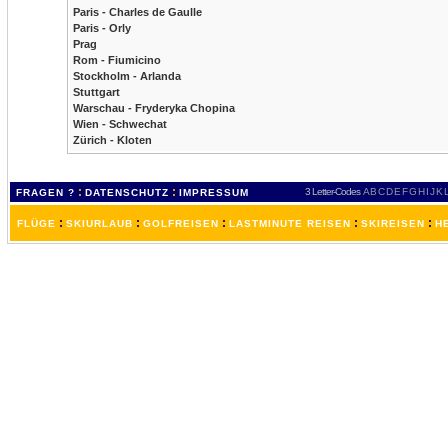
Paris - Charles de Gaulle
Paris - Orly
Prag
Rom - Fiumicino
Stockholm - Arlanda
Stuttgart
Warschau - Fryderyka Chopina
Wien - Schwechat
Zürich - Kloten
:
:
3 Letter-Codes
A
B
C
D
E
F
G
H
I
J
K
FRAGEN ?
DATENSCHUTZ
IMPRESSUM
:
:
:
:
:
FLÜGE
SKIURLAUB
GOLFREISEN
LASTMINUTE REISEN
SKIREISEN
H