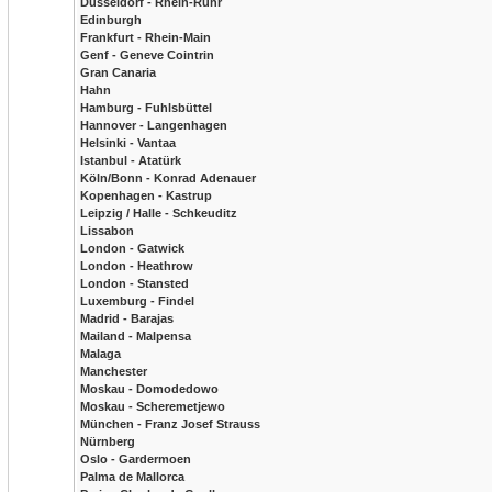
Düsseldorf - Rhein-Ruhr
Edinburgh
Frankfurt - Rhein-Main
Genf - Geneve Cointrin
Gran Canaria
Hahn
Hamburg - Fuhlsbüttel
Hannover - Langenhagen
Helsinki - Vantaa
Istanbul - Atatürk
Köln/Bonn - Konrad Adenauer
Kopenhagen - Kastrup
Leipzig / Halle - Schkeuditz
Lissabon
London - Gatwick
London - Heathrow
London - Stansted
Luxemburg - Findel
Madrid - Barajas
Mailand - Malpensa
Malaga
Manchester
Moskau - Domodedowo
Moskau - Scheremetjewo
München - Franz Josef Strauss
Nürnberg
Oslo - Gardermoen
Palma de Mallorca