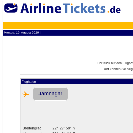
Montag, 10. August 2026 ¦
Per Klick auf den Flugh
Dort können Sie bill
Flughafen
Jamnagar
Breitengrad
22°
27'
59"
N