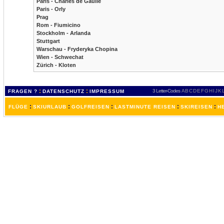
Paris - Charles de Gaulle
Paris - Orly
Prag
Rom - Fiumicino
Stockholm - Arlanda
Stuttgart
Warschau - Fryderyka Chopina
Wien - Schwechat
Zürich - Kloten
:
:
3 Letter-Codes
A
B
C
D
E
F
G
H
I
J
K
FRAGEN ?
DATENSCHUTZ
IMPRESSUM
:
:
:
:
:
FLÜGE
SKIURLAUB
GOLFREISEN
LASTMINUTE REISEN
SKIREISEN
H