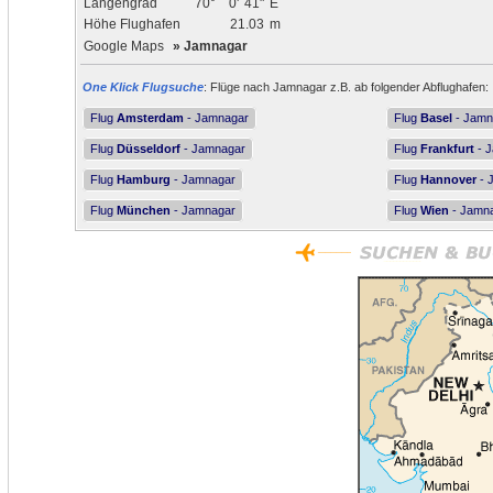
Längengrad
70°
0'
41"
E
Höhe Flughafen
21.03
m
Google Maps
»
Jamnagar
One Klick Flugsuche
: Flüge nach Jamnagar z.B. ab folgender Abflughafen:
Flug
Amsterdam
- Jamnagar
Flug
Basel
- Jamn
Flug
Düsseldorf
- Jamnagar
Flug
Frankfurt
- 
Flug
Hamburg
- Jamnagar
Flug
Hannover
- 
Flug
München
- Jamnagar
Flug
Wien
- Jamn