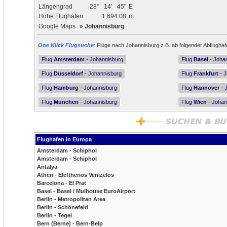
Längengrad
28°
14'
45"
E
Höhe Flughafen
1,694.08
m
Google Maps
»
Johannisburg
One Klick Flugsuche
: Flüge nach Johannisburg z.B. ab folgender Abflughaf
Flug
Amsterdam
- Johannisburg
Flug
Basel
- Joha
Flug
Düsseldorf
- Johannisburg
Flug
Frankfurt
- J
Flug
Hamburg
- Johannisburg
Flug
Hannover
- 
Flug
München
- Johannisburg
Flug
Wien
- Johan
Flughafen in Europa
Amsterdam - Schiphol
Amsterdam - Schiphol
Antalya
Athen - Eleftherios Venizelos
Barcelona - El Prat
Basel - Basel / Mulhouse EuroAirport
Berlin - Metropolitan Area
Berlin - Schönefeld
Berlin - Tegel
Bern (Berne) - Bern-Belp