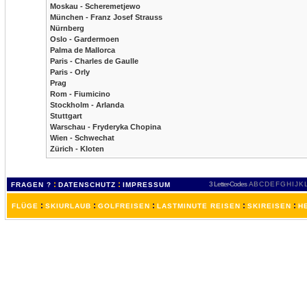
Moskau - Scheremetjewo
München - Franz Josef Strauss
Nürnberg
Oslo - Gardermoen
Palma de Mallorca
Paris - Charles de Gaulle
Paris - Orly
Prag
Rom - Fiumicino
Stockholm - Arlanda
Stuttgart
Warschau - Fryderyka Chopina
Wien - Schwechat
Zürich - Kloten
:
:
3 Letter-Codes
A
B
C
D
E
F
G
H
I
J
K
FRAGEN ?
DATENSCHUTZ
IMPRESSUM
:
:
:
:
:
FLÜGE
SKIURLAUB
GOLFREISEN
LASTMINUTE REISEN
SKIREISEN
H