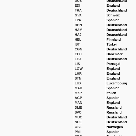
DUS
Deutschland
EDI
England
FRA
Deutschland
GVA
Schweiz
LPA
Spanien
HHN
Deutschland
HAM
Deutschland
HAJ
Deutschland
HEL
Finnland
IST
Türkei
CGN
Deutschland
CPH
Dänemark
LEJ
Deutschland
LIS
Portugal
LGW
England
LHR
England
STN
England
LUX
Luxembourg
MAD
Spanien
MXP
Italien
AGP
Spanien
MAN
England
DME
Russland
SVO
Russland
MUC
Deutschland
NUE
Deutschland
OSL
Norwegen
PMI
Spanien