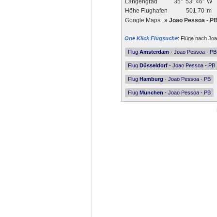
Längengrad
35°
53'
46"
W
Höhe Flughafen
501.70
m
Google Maps
»
Joao Pessoa - P
One Klick Flugsuche
: Flüge nach Joa
Flug
Amsterdam
- Joao Pessoa - PB
Flug
Düsseldorf
- Joao Pessoa - PB
Flug
Hamburg
- Joao Pessoa - PB
Flug
München
- Joao Pessoa - PB