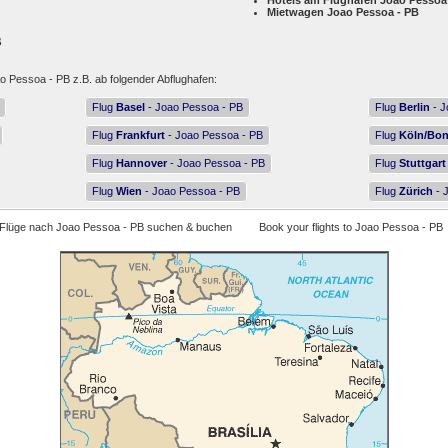
Hotels am Flughafen Joao Pessoa
Mietwagen Joao Pessoa - PB
B
o Pessoa - PB z.B. ab folgender Abflughafen:
Flug
Basel
- Joao Pessoa - PB
Flug
Berlin
- J
Flug
Frankfurt
- Joao Pessoa - PB
Flug
Köln/Bo
Flug
Hannover
- Joao Pessoa - PB
Flug
Stuttgart
Flug
Wien
- Joao Pessoa - PB
Flug
Zürich
- 