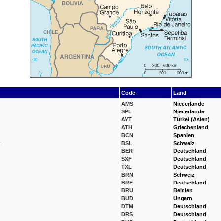
Code
Land
AMS
Niederlande
SPL
Niederlande
AYT
Türkei (Asien)
ATH
Griechenland
BCN
Spanien
t
BSL
Schweiz
BER
Deutschland
SXF
Deutschland
TXL
Deutschland
BRN
Schweiz
BRE
Deutschland
BRU
Belgien
BUD
Ungarn
DTM
Deutschland
DRS
Deutschland