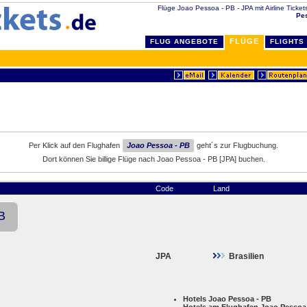
Flüge Joao Pessoa - PB - JPA mit Airline Tickets
Pe
FLÜGE
FLUG ANGEBOTE
FLIGHTS
Per Klick auf den Flughafen
Joao Pessoa - PB
geht´s zur Flugbuchung.
Dort können Sie billige Flüge nach Joao Pessoa - PB [JPA] buchen.
Code
Land
B
JPA
Brasilien
Hotels Joao Pessoa - PB