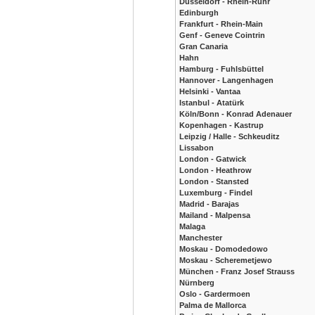
Düsseldorf - Rhein-Ruhr
Edinburgh
Frankfurt - Rhein-Main
Genf - Geneve Cointrin
Gran Canaria
Hahn
Hamburg - Fuhlsbüttel
Hannover - Langenhagen
Helsinki - Vantaa
Istanbul - Atatürk
Köln/Bonn - Konrad Adenauer
Kopenhagen - Kastrup
Leipzig / Halle - Schkeuditz
Lissabon
London - Gatwick
London - Heathrow
London - Stansted
Luxemburg - Findel
Madrid - Barajas
Mailand - Malpensa
Malaga
Manchester
Moskau - Domodedowo
Moskau - Scheremetjewo
München - Franz Josef Strauss
Nürnberg
Oslo - Gardermoen
Palma de Mallorca