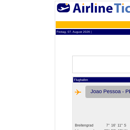
Freitag, 07. August 2026 ¦
Flughafen
Joao Pessoa - P
Breitengrad
7°
16'
11"
S