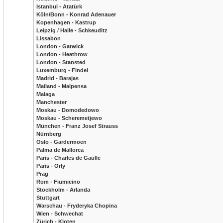
Istanbul - Atatürk
Köln/Bonn - Konrad Adenauer
Kopenhagen - Kastrup
Leipzig / Halle - Schkeuditz
Lissabon
London - Gatwick
London - Heathrow
London - Stansted
Luxemburg - Findel
Madrid - Barajas
Mailand - Malpensa
Malaga
Manchester
Moskau - Domodedowo
Moskau - Scheremetjewo
München - Franz Josef Strauss
Nürnberg
Oslo - Gardermoen
Palma de Mallorca
Paris - Charles de Gaulle
Paris - Orly
Prag
Rom - Fiumicino
Stockholm - Arlanda
Stuttgart
Warschau - Fryderyka Chopina
Wien - Schwechat
Zürich - Kloten