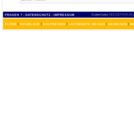
:
:
3 Letter-Codes
A
B
C
D
E
F
G
H
I
J
K
FRAGEN ?
DATENSCHUTZ
IMPRESSUM
:
:
:
:
:
FLÜGE
SKIURLAUB
GOLFREISEN
LASTMINUTE REISEN
SKIREISEN
H