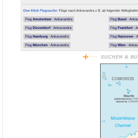
One Klick Flugsuche
: Flüge nach Ankavandra z.B. ab folgender Abflughafe
Flug
Amsterdam
- Ankavandra
Flug
Basel
- Anka
Flug
Düsseldorf
- Ankavandra
Flug
Frankfurt
- A
Flug
Hamburg
- Ankavandra
Flug
Hannover
- 
Flug
München
- Ankavandra
Flug
Wien
- Ankav