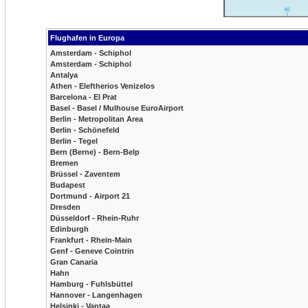
Flughafen in Europa
Amsterdam - Schiphol
Amsterdam - Schiphol
Antalya
Athen - Eleftherios Venizelos
Barcelona - El Prat
Basel - Basel / Mulhouse EuroAirport
Berlin - Metropolitan Area
Berlin - Schönefeld
Berlin - Tegel
Bern (Berne) - Bern-Belp
Bremen
Brüssel - Zaventem
Budapest
Dortmund - Airport 21
Dresden
Düsseldorf - Rhein-Ruhr
Edinburgh
Frankfurt - Rhein-Main
Genf - Geneve Cointrin
Gran Canaria
Hahn
Hamburg - Fuhlsbüttel
Hannover - Langenhagen
Helsinki - Vantaa