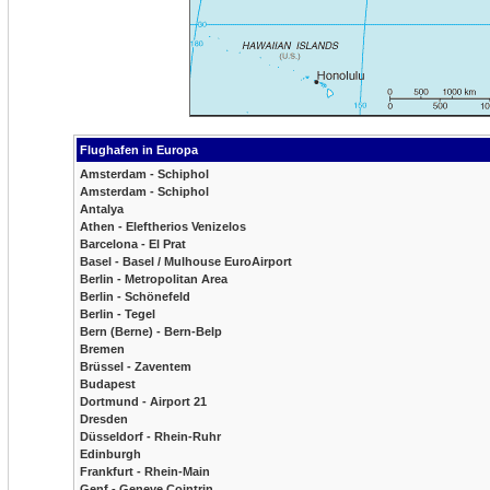
Flughafen in Europa
Amsterdam - Schiphol
Amsterdam - Schiphol
Antalya
Athen - Eleftherios Venizelos
Barcelona - El Prat
Basel - Basel / Mulhouse EuroAirport
Berlin - Metropolitan Area
Berlin - Schönefeld
Berlin - Tegel
Bern (Berne) - Bern-Belp
Bremen
Brüssel - Zaventem
Budapest
Dortmund - Airport 21
Dresden
Düsseldorf - Rhein-Ruhr
Edinburgh
Frankfurt - Rhein-Main
Genf - Geneve Cointrin