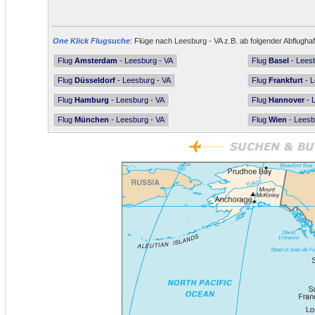
One Klick Flugsuche
: Flüge nach Leesburg - VA z.B. ab folgender Abflugha
Flug
Amsterdam
- Leesburg - VA
Flug
Basel
- Leesb
Flug
Düsseldorf
- Leesburg - VA
Flug
Frankfurt
- L
Flug
Hamburg
- Leesburg - VA
Flug
Hannover
- 
Flug
München
- Leesburg - VA
Flug
Wien
- Leesb