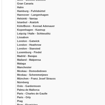
Gran Canaria
Hahn
Hamburg - Fuhlsbüttel
Hannover - Langenhagen
Helsinki - Vantaa
Istanbul - Atatürk
Köln/Bonn - Konrad Adenauer
Kopenhagen - Kastrup
Leipzig / Halle - Schkeuditz
Lissabon
London - Gatwick
London - Heathrow
London - Stansted
Luxemburg - Findel
Madrid - Barajas
Mailand - Malpensa
Malaga
Manchester
Moskau - Domodedowo
Moskau - Scheremetjewo
München - Franz Josef Strauss
Nürnberg
Oslo - Gardermoen
Palma de Mallorca
Paris - Charles de Gaulle
Paris - Orly
Prag
Rom - Fiumicino