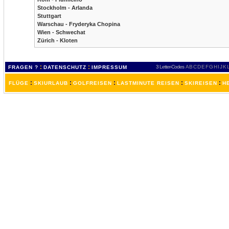
Stockholm - Arlanda
Stuttgart
Warschau - Fryderyka Chopina
Wien - Schwechat
Zürich - Kloten
:
:
3 Letter-Codes
A
B
C
D
E
F
G
H
I
J
K
FRAGEN ?
DATENSCHUTZ
IMPRESSUM
:
:
:
:
:
FLÜGE
SKIURLAUB
GOLFREISEN
LASTMINUTE REISEN
SKIREISEN
H