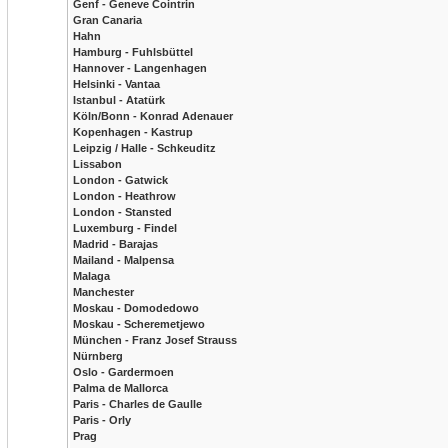
Genf - Geneve Cointrin
Gran Canaria
Hahn
Hamburg - Fuhlsbüttel
Hannover - Langenhagen
Helsinki - Vantaa
Istanbul - Atatürk
Köln/Bonn - Konrad Adenauer
Kopenhagen - Kastrup
Leipzig / Halle - Schkeuditz
Lissabon
London - Gatwick
London - Heathrow
London - Stansted
Luxemburg - Findel
Madrid - Barajas
Mailand - Malpensa
Malaga
Manchester
Moskau - Domodedowo
Moskau - Scheremetjewo
München - Franz Josef Strauss
Nürnberg
Oslo - Gardermoen
Palma de Mallorca
Paris - Charles de Gaulle
Paris - Orly
Prag