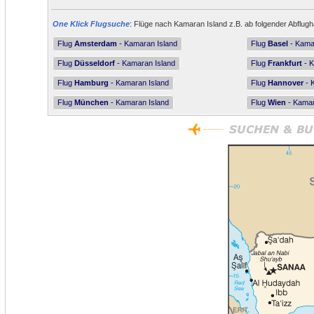
One Klick Flugsuche
: Flüge nach Kamaran Island z.B. ab folgender Abflugh
Flug
Amsterdam
- Kamaran Island
Flug
Basel
- Kama
Flug
Düsseldorf
- Kamaran Island
Flug
Frankfurt
- K
Flug
Hamburg
- Kamaran Island
Flug
Hannover
- 
Flug
München
- Kamaran Island
Flug
Wien
- Kamar