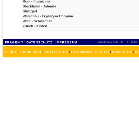
Rom - Fiumicino
Stockholm - Arlanda
Stuttgart
Warschau - Fryderyka Chopina
Wien - Schwechat
Zürich - Kloten
:
:
3 Letter-Codes
A
B
C
D
E
F
G
H
I
J
K
FRAGEN ?
DATENSCHUTZ
IMPRESSUM
:
:
:
:
:
FLÜGE
SKIURLAUB
GOLFREISEN
LASTMINUTE REISEN
SKIREISEN
H