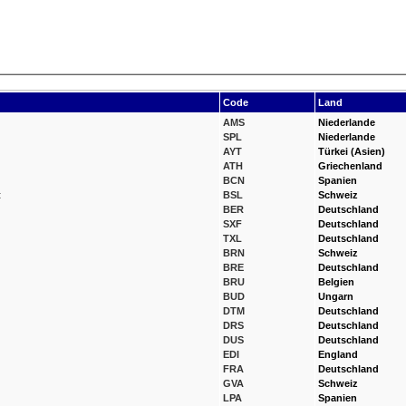
Code
Land
AMS
Niederlande
SPL
Niederlande
AYT
Türkei (Asien)
ATH
Griechenland
BCN
Spanien
t
BSL
Schweiz
BER
Deutschland
SXF
Deutschland
TXL
Deutschland
BRN
Schweiz
BRE
Deutschland
BRU
Belgien
BUD
Ungarn
DTM
Deutschland
DRS
Deutschland
DUS
Deutschland
EDI
England
FRA
Deutschland
GVA
Schweiz
LPA
Spanien