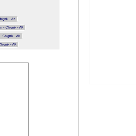
hignik - AK
nn
- Chignik - AK
- Chignik - AK
hignik - AK