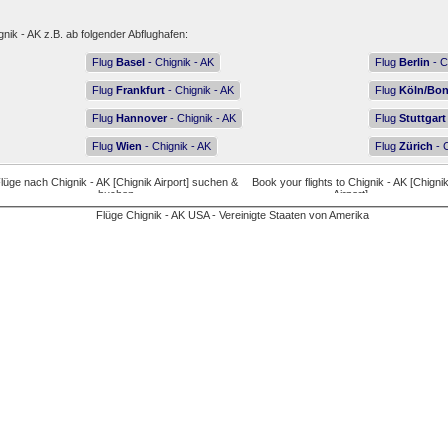
gnik - AK z.B. ab folgender Abflughafen:
Flug
Basel
- Chignik - AK
Flug
Berlin
- C
Flug
Frankfurt
- Chignik - AK
Flug
Köln/Bo
Flug
Hannover
- Chignik - AK
Flug
Stuttgart
Flug
Wien
- Chignik - AK
Flug
Zürich
- C