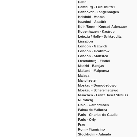
Hahn
Hamburg - Fuhlsbüttel
Hannover - Langenhagen
Helsinki - Vantaa
Istanbul - Atatürk
Köln/Bonn - Konrad Adenauer
Kopenhagen - Kastrup
Leipzig / Halle - Schkeuditz
Lissabon
London - Gatwick
London - Heathrow
London - Stansted
Luxemburg - Findel
Madrid - Barajas
Mailand - Malpensa
Malaga
Manchester
Moskau - Domodedowo
Moskau - Scheremetjewo
München - Franz Josef Strauss
Nürnberg
Oslo - Gardermoen
Palma de Mallorca
Paris - Charles de Gaulle
Paris - Orly
Prag
Rom - Fiumicino
Stockholm - Arlanda