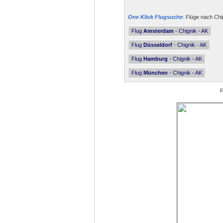
One Klick Flugsuche
: Flüge nach Chi
Flug
Amsterdam
- Chignik - AK
Flug
Düsseldorf
- Chignik - AK
Flug
Hamburg
- Chignik - AK
Flug
München
- Chignik - AK