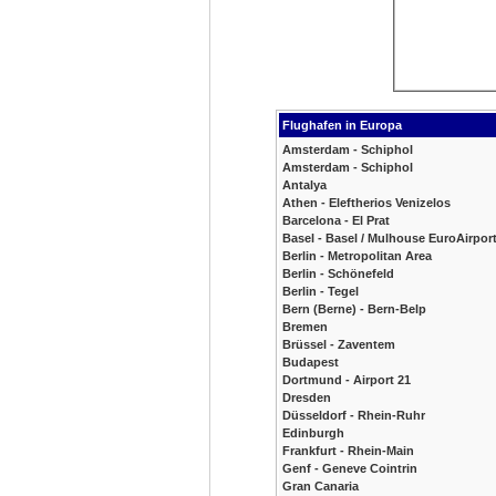
Flughafen in Europa
Amsterdam - Schiphol
Amsterdam - Schiphol
Antalya
Athen - Eleftherios Venizelos
Barcelona - El Prat
Basel - Basel / Mulhouse EuroAirpor
Berlin - Metropolitan Area
Berlin - Schönefeld
Berlin - Tegel
Bern (Berne) - Bern-Belp
Bremen
Brüssel - Zaventem
Budapest
Dortmund - Airport 21
Dresden
Düsseldorf - Rhein-Ruhr
Edinburgh
Frankfurt - Rhein-Main
Genf - Geneve Cointrin
Gran Canaria