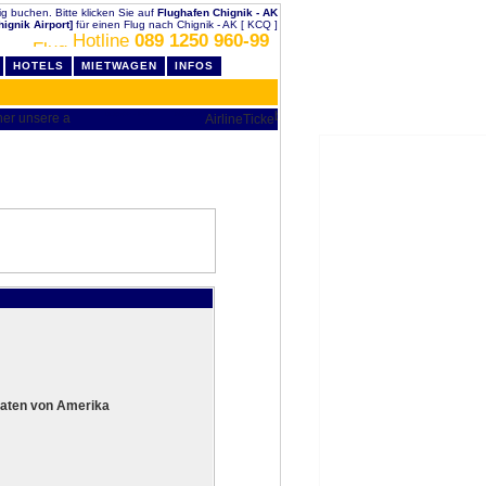
lig buchen. Bitte klicken Sie auf
Flughafen Chignik - AK
hignik Airport]
für einen Flug nach Chignik - AK [ KCQ ]
Hotline
089 1250 960-99
HOTELS
MIETWAGEN
INFOS
aaten von Amerika