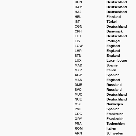
HHN
Deutschland
HAM
Deutschland
HAJ
Deutschland
HEL
Finnland
IST
Türkei
CGN
Deutschland
CPH
Dänemark
LEJ
Deutschland
LIS
Portugal
LGW
England
LHR
England
STN
England
LUX
Luxembourg
MAD
Spanien
MXP
Italien
AGP
Spanien
MAN
England
DME
Russland
SVO
Russland
MUC
Deutschland
NUE
Deutschland
OSL
Norwegen
PMI
Spanien
CDG
Frankreich
ORY
Frankreich
PRA
Tschechien
ROM
Italien
ARN
Schweden