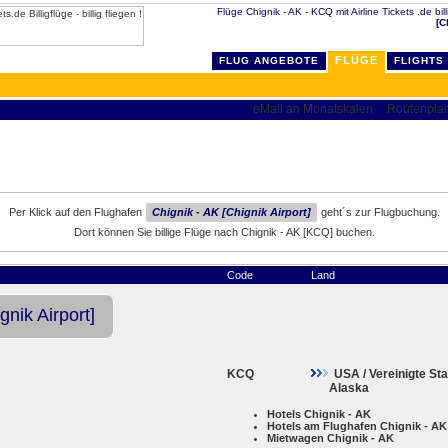
Flüge Chignik - AK - KCQ mit Airline Tickets .de bil
[C
FLÜGE
FLUG ANGEBOTE
FLIGHTS
Per Klick auf den Flughafen
Chignik - AK [Chignik Airport]
geht´s zur Flugbuchung.
Dort können Sie billige Flüge nach Chignik - AK [KCQ] buchen.
Code
Land
gnik Airport]
KCQ
USA / Vereinigte St
Alaska
Hotels Chignik - AK
Hotels am Flughafen Chignik - AK
Mietwagen Chignik - AK