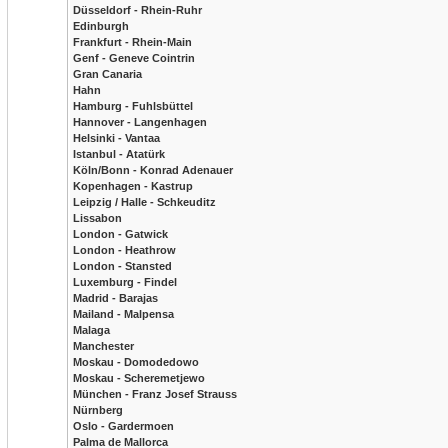
Düsseldorf - Rhein-Ruhr
Edinburgh
Frankfurt - Rhein-Main
Genf - Geneve Cointrin
Gran Canaria
Hahn
Hamburg - Fuhlsbüttel
Hannover - Langenhagen
Helsinki - Vantaa
Istanbul - Atatürk
Köln/Bonn - Konrad Adenauer
Kopenhagen - Kastrup
Leipzig / Halle - Schkeuditz
Lissabon
London - Gatwick
London - Heathrow
London - Stansted
Luxemburg - Findel
Madrid - Barajas
Mailand - Malpensa
Malaga
Manchester
Moskau - Domodedowo
Moskau - Scheremetjewo
München - Franz Josef Strauss
Nürnberg
Oslo - Gardermoen
Palma de Mallorca