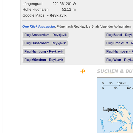
Längengrad
22°
36'
20"
W
Höhe Flughafen
52.12
m
Google Maps
»
Reykjavik
One Klick Flugsuche
: Flüge nach Reykjavik z.B. ab folgender Abflughafen:
Flug
Amsterdam
- Reykjavik
Flug
Basel
- Reykj
Flug
Düsseldorf
- Reykjavik
Flug
Frankfurt
- R
Flug
Hamburg
- Reykjavik
Flug
Hannover
- 
Flug
München
- Reykjavik
Flug
Wien
- Reykj