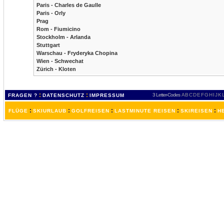
Paris - Charles de Gaulle
Paris - Orly
Prag
Rom - Fiumicino
Stockholm - Arlanda
Stuttgart
Warschau - Fryderyka Chopina
Wien - Schwechat
Zürich - Kloten
:
:
3 Letter-Codes
A
B
C
D
E
F
G
H
I
J
K
FRAGEN ?
DATENSCHUTZ
IMPRESSUM
:
:
:
:
:
FLÜGE
SKIURLAUB
GOLFREISEN
LASTMINUTE REISEN
SKIREISEN
H