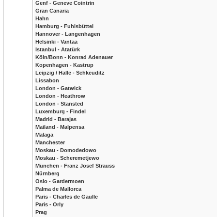
Genf - Geneve Cointrin
Gran Canaria
Hahn
Hamburg - Fuhlsbüttel
Hannover - Langenhagen
Helsinki - Vantaa
Istanbul - Atatürk
Köln/Bonn - Konrad Adenauer
Kopenhagen - Kastrup
Leipzig / Halle - Schkeuditz
Lissabon
London - Gatwick
London - Heathrow
London - Stansted
Luxemburg - Findel
Madrid - Barajas
Mailand - Malpensa
Malaga
Manchester
Moskau - Domodedowo
Moskau - Scheremetjewo
München - Franz Josef Strauss
Nürnberg
Oslo - Gardermoen
Palma de Mallorca
Paris - Charles de Gaulle
Paris - Orly
Prag