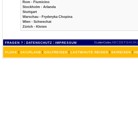
Rom - Fiumicino
Stockholm - Arlanda
Stuttgart
Warschau - Fryderyka Chopina
Wien - Schwechat
Zürich - Kloten
:
:
3 Letter-Codes
A
B
C
D
E
F
G
H
I
J
K
FRAGEN ?
DATENSCHUTZ
IMPRESSUM
:
:
:
:
:
FLÜGE
SKIURLAUB
GOLFREISEN
LASTMINUTE REISEN
SKIREISEN
H