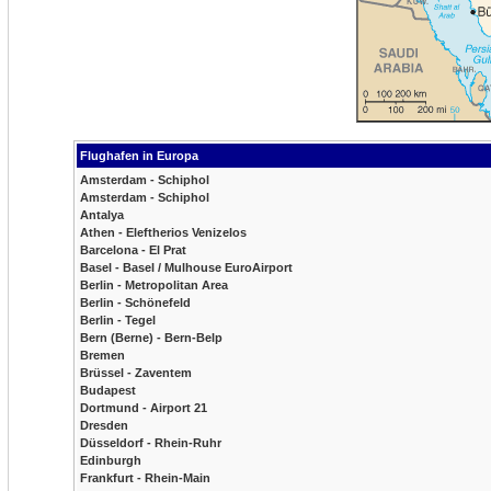
Flughafen in Europa
Amsterdam - Schiphol
Amsterdam - Schiphol
Antalya
Athen - Eleftherios Venizelos
Barcelona - El Prat
Basel - Basel / Mulhouse EuroAirport
Berlin - Metropolitan Area
Berlin - Schönefeld
Berlin - Tegel
Bern (Berne) - Bern-Belp
Bremen
Brüssel - Zaventem
Budapest
Dortmund - Airport 21
Dresden
Düsseldorf - Rhein-Ruhr
Edinburgh
Frankfurt - Rhein-Main