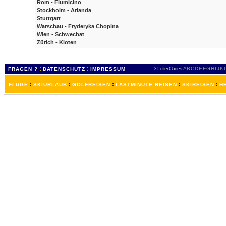
Rom - Fiumicino
Stockholm - Arlanda
Stuttgart
Warschau - Fryderyka Chopina
Wien - Schwechat
Zürich - Kloten
:
:
3 Letter-Codes
A
B
C
D
E
F
G
H
I
J
K
FRAGEN ?
DATENSCHUTZ
IMPRESSUM
:
:
:
:
:
FLÜGE
SKIURLAUB
GOLFREISEN
LASTMINUTE REISEN
SKIREISEN
H