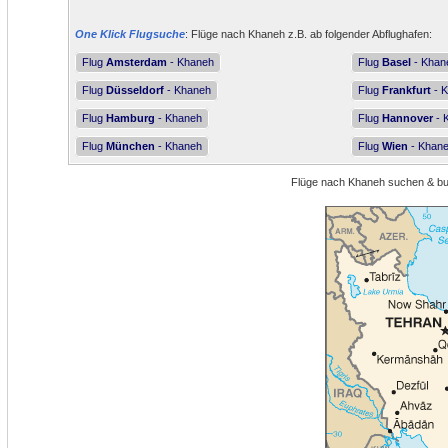
One Klick Flugsuche
: Flüge nach Khaneh z.B. ab folgender Abflughafen:
Flug
Amsterdam
- Khaneh
Flug
Basel
- Khan
Flug
Düsseldorf
- Khaneh
Flug
Frankfurt
- 
Flug
Hamburg
- Khaneh
Flug
Hannover
- 
Flug
München
- Khaneh
Flug
Wien
- Khan