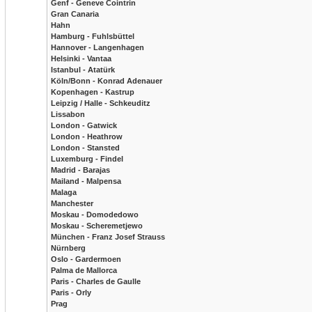
Genf - Geneve Cointrin
Gran Canaria
Hahn
Hamburg - Fuhlsbüttel
Hannover - Langenhagen
Helsinki - Vantaa
Istanbul - Atatürk
Köln/Bonn - Konrad Adenauer
Kopenhagen - Kastrup
Leipzig / Halle - Schkeuditz
Lissabon
London - Gatwick
London - Heathrow
London - Stansted
Luxemburg - Findel
Madrid - Barajas
Mailand - Malpensa
Malaga
Manchester
Moskau - Domodedowo
Moskau - Scheremetjewo
München - Franz Josef Strauss
Nürnberg
Oslo - Gardermoen
Palma de Mallorca
Paris - Charles de Gaulle
Paris - Orly
Prag