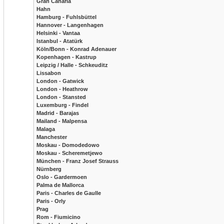
Gran Canaria
Hahn
Hamburg - Fuhlsbüttel
Hannover - Langenhagen
Helsinki - Vantaa
Istanbul - Atatürk
Köln/Bonn - Konrad Adenauer
Kopenhagen - Kastrup
Leipzig / Halle - Schkeuditz
Lissabon
London - Gatwick
London - Heathrow
London - Stansted
Luxemburg - Findel
Madrid - Barajas
Mailand - Malpensa
Malaga
Manchester
Moskau - Domodedowo
Moskau - Scheremetjewo
München - Franz Josef Strauss
Nürnberg
Oslo - Gardermoen
Palma de Mallorca
Paris - Charles de Gaulle
Paris - Orly
Prag
Rom - Fiumicino