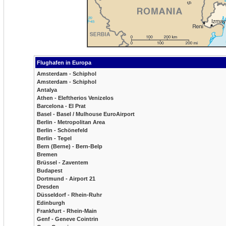
Flughafen in Europa
Amsterdam - Schiphol
Amsterdam - Schiphol
Antalya
Athen - Eleftherios Venizelos
Barcelona - El Prat
Basel - Basel / Mulhouse EuroAirport
Berlin - Metropolitan Area
Berlin - Schönefeld
Berlin - Tegel
Bern (Berne) - Bern-Belp
Bremen
Brüssel - Zaventem
Budapest
Dortmund - Airport 21
Dresden
Düsseldorf - Rhein-Ruhr
Edinburgh
Frankfurt - Rhein-Main
Genf - Geneve Cointrin