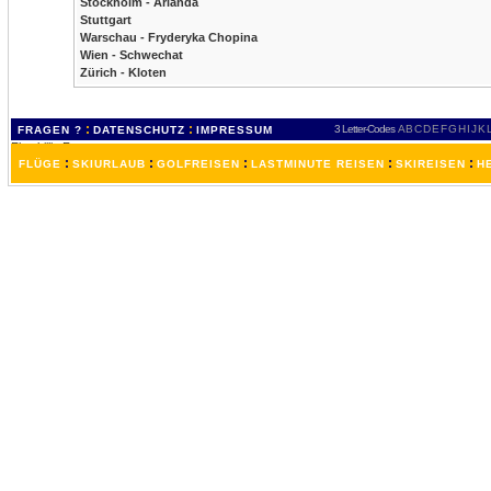
Stockholm - Arlanda
Stuttgart
Warschau - Fryderyka Chopina
Wien - Schwechat
Zürich - Kloten
:
:
3 Letter-Codes
A
B
C
D
E
F
G
H
I
J
K
FRAGEN ?
DATENSCHUTZ
IMPRESSUM
:
:
:
:
:
FLÜGE
SKIURLAUB
GOLFREISEN
LASTMINUTE REISEN
SKIREISEN
H