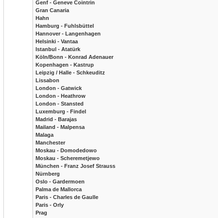
Genf - Geneve Cointrin
Gran Canaria
Hahn
Hamburg - Fuhlsbüttel
Hannover - Langenhagen
Helsinki - Vantaa
Istanbul - Atatürk
Köln/Bonn - Konrad Adenauer
Kopenhagen - Kastrup
Leipzig / Halle - Schkeuditz
Lissabon
London - Gatwick
London - Heathrow
London - Stansted
Luxemburg - Findel
Madrid - Barajas
Mailand - Malpensa
Malaga
Manchester
Moskau - Domodedowo
Moskau - Scheremetjewo
München - Franz Josef Strauss
Nürnberg
Oslo - Gardermoen
Palma de Mallorca
Paris - Charles de Gaulle
Paris - Orly
Prag