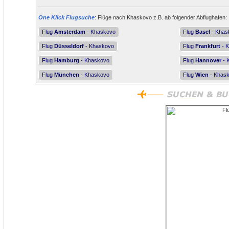
One Klick Flugsuche
: Flüge nach Khaskovo z.B. ab folgender Abflughafen:
Flug
Amsterdam
- Khaskovo
Flug
Basel
- Khas
Flug
Düsseldorf
- Khaskovo
Flug
Frankfurt
- 
Flug
Hamburg
- Khaskovo
Flug
Hannover
- 
Flug
München
- Khaskovo
Flug
Wien
- Khas