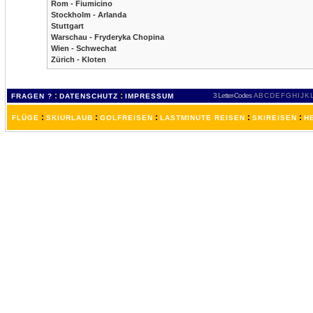
Rom - Fiumicino
Stockholm - Arlanda
Stuttgart
Warschau - Fryderyka Chopina
Wien - Schwechat
Zürich - Kloten
:
:
3 Letter-Codes
A
B
C
D
E
F
G
H
I
J
K
FRAGEN ?
DATENSCHUTZ
IMPRESSUM
:
:
:
:
:
FLÜGE
SKIURLAUB
GOLFREISEN
LASTMINUTE REISEN
SKIREISEN
H