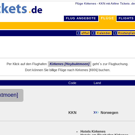
Flüge Kirkenes - KKN mit Airline Tickets .de
FLÜGE
FLUG ANGEBOTE
FLIGHTS
Per Klick auf den Flughafen
Kirkenes [Hoybuktmoen]
geht´s zur Flugbuchung.
Dort können Sie billige Flüge nach Kirkenes [KKN] buchen.
Code
Land
ktmoen]
KKN
Norwegen
Hotels Kirkenes