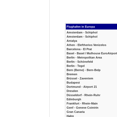
Flughafen in Europa
Amsterdam - Schiphol
Amsterdam - Schiphol
Antalya
Athen - Eleftherios Venizelos
Barcelona - El Prat
Basel - Basel / Mulhouse EuroAirpor
Berlin - Metropolitan Area
Berlin - Schönefeld
Berlin - Tegel
Bern (Berne) - Bern-Belp
Bremen
Brüssel - Zaventem
Budapest
Dortmund - Airport 21
Dresden
Düsseldorf - Rhein-Ruhr
Edinburgh
Frankfurt - Rhein-Main
Genf - Geneve Cointrin
Gran Canaria
Hahn