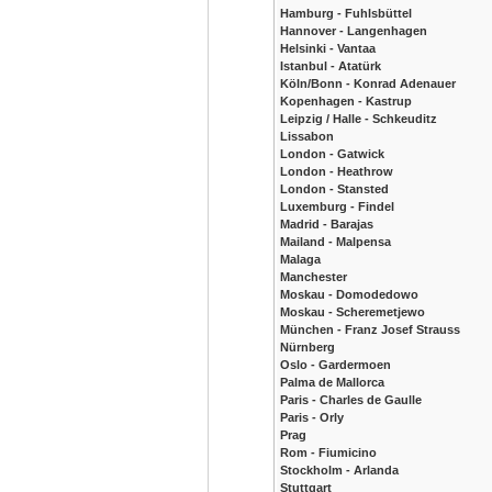
Hamburg - Fuhlsbüttel
Hannover - Langenhagen
Helsinki - Vantaa
Istanbul - Atatürk
Köln/Bonn - Konrad Adenauer
Kopenhagen - Kastrup
Leipzig / Halle - Schkeuditz
Lissabon
London - Gatwick
London - Heathrow
London - Stansted
Luxemburg - Findel
Madrid - Barajas
Mailand - Malpensa
Malaga
Manchester
Moskau - Domodedowo
Moskau - Scheremetjewo
München - Franz Josef Strauss
Nürnberg
Oslo - Gardermoen
Palma de Mallorca
Paris - Charles de Gaulle
Paris - Orly
Prag
Rom - Fiumicino
Stockholm - Arlanda
Stuttgart