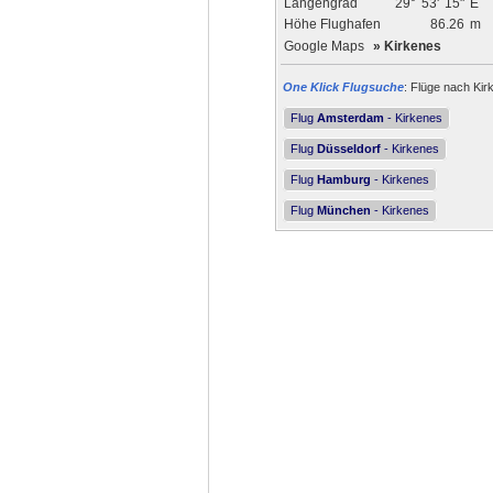
Längengrad
29°
53'
15"
E
Höhe Flughafen
86.26
m
Google Maps
»
Kirkenes
One Klick Flugsuche
: Flüge nach Kir
Flug
Amsterdam
- Kirkenes
Flug
Düsseldorf
- Kirkenes
Flug
Hamburg
- Kirkenes
Flug
München
- Kirkenes