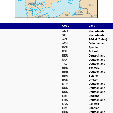
Code
Land
AMS
Niederlande
SPL
Niederlande
AYT
Türkei (Asien)
ATH
Griechenland
BCN
Spanien
t
BSL
Schweiz
BER
Deutschland
SXF
Deutschland
TXL
Deutschland
BRN
Schweiz
BRE
Deutschland
BRU
Belgien
BUD
Ungarn
DTM
Deutschland
DRS
Deutschland
DUS
Deutschland
EDI
England
FRA
Deutschland
GVA
Schweiz
LPA
Spanien
HHN
Deutschland