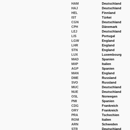
HAM
Deutschland
HAJ
Deutschland
HEL
Finnland
IST
Türkei
CGN
Deutschland
CPH
Dänemark
LEJ
Deutschland
LIS
Portugal
LGW
England
LHR
England
STN
England
LUX
Luxembourg
MAD
Spanien
MXP
Italien
AGP
Spanien
MAN
England
DME
Russland
SVO
Russland
MUC
Deutschland
NUE
Deutschland
OSL
Norwegen
PMI
Spanien
CDG
Frankreich
ORY
Frankreich
PRA
Tschechien
ROM
Italien
ARN
Schweden
STR
Deutschland