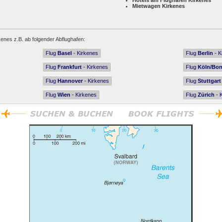
Hotels am Flughafen Kirkenes
Mietwagen Kirkenes
kenes z.B. ab folgender Abflughafen:
Flug
Basel
- Kirkenes
Flug
Berlin
- K
Flug
Frankfurt
- Kirkenes
Flug
Köln/Bo
Flug
Hannover
- Kirkenes
Flug
Stuttgart
Flug
Wien
- Kirkenes
Flug
Zürich
- 