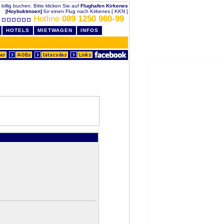
 billig buchen. Bitte klicken Sie auf
Flughafen Kirkenes
[Hoybuktmoen]
für einen Flug nach Kirkenes [ KKN ]
Hotline
089 1250 960-99
HOTELS
MIETWAGEN
INFOS