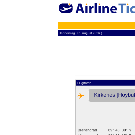
Donnerstag, 06. August 2026 ¦
Flughafen
Kirkenes [Hoybu
Breitengrad
69°
43'
30"
N