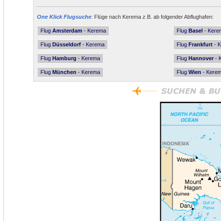
One Klick Flugsuche
: Flüge nach Kerema z.B. ab folgender Abflughafen:
Flug
Amsterdam
- Kerema
Flug
Basel
- Kere
Flug
Düsseldorf
- Kerema
Flug
Frankfurt
- 
Flug
Hamburg
- Kerema
Flug
Hannover
- 
Flug
München
- Kerema
Flug
Wien
- Kere