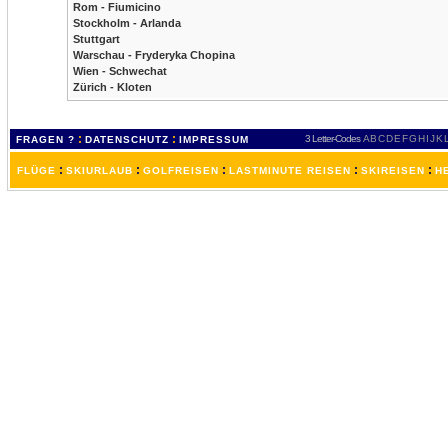
Rom - Fiumicino
Stockholm - Arlanda
Stuttgart
Warschau - Fryderyka Chopina
Wien - Schwechat
Zürich - Kloten
:
:
3 Letter-Codes
A
B
C
D
E
F
G
H
I
J
K
FRAGEN ?
DATENSCHUTZ
IMPRESSUM
:
:
:
:
:
FLÜGE
SKIURLAUB
GOLFREISEN
LASTMINUTE REISEN
SKIREISEN
H