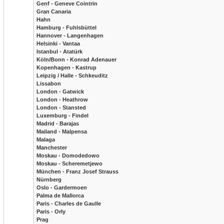
Genf - Geneve Cointrin
Gran Canaria
Hahn
Hamburg - Fuhlsbüttel
Hannover - Langenhagen
Helsinki - Vantaa
Istanbul - Atatürk
Köln/Bonn - Konrad Adenauer
Kopenhagen - Kastrup
Leipzig / Halle - Schkeuditz
Lissabon
London - Gatwick
London - Heathrow
London - Stansted
Luxemburg - Findel
Madrid - Barajas
Mailand - Malpensa
Malaga
Manchester
Moskau - Domodedowo
Moskau - Scheremetjewo
München - Franz Josef Strauss
Nürnberg
Oslo - Gardermoen
Palma de Mallorca
Paris - Charles de Gaulle
Paris - Orly
Prag