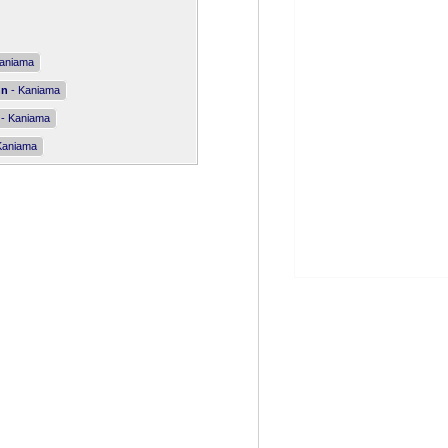
aniama
nn
- Kaniama
- Kaniama
Kaniama