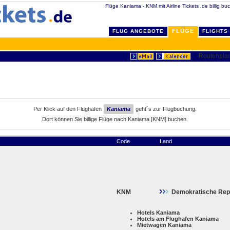
Flüge Kaniama - KNM mit Airline Tickets .de billig bu
FLÜGE
FLUG ANGEBOTE
FLIGHTS
Per Klick auf den Flughafen
Kaniama
geht´s zur Flugbuchung.
Dort können Sie billige Flüge nach Kaniama [KNM] buchen.
Code
Land
KNM
Demokratische Rep
Hotels Kaniama
Hotels am Flughafen Kaniama
Mietwagen Kaniama