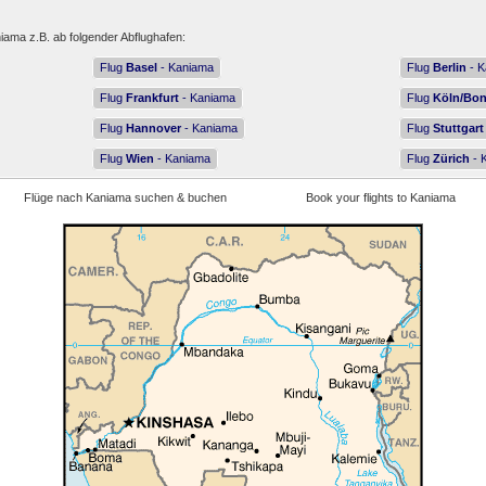
iama z.B. ab folgender Abflughafen:
Flug
Basel
- Kaniama
Flug
Berlin
- K
Flug
Frankfurt
- Kaniama
Flug
Köln/Bo
Flug
Hannover
- Kaniama
Flug
Stuttgart
Flug
Wien
- Kaniama
Flug
Zürich
- 