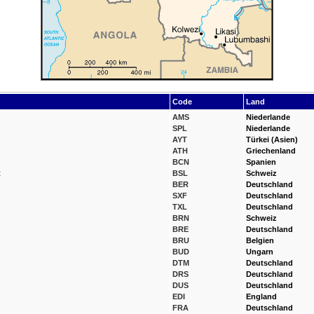
Code
Land
AMS
Niederlande
SPL
Niederlande
AYT
Türkei (Asien)
ATH
Griechenland
BCN
Spanien
t
BSL
Schweiz
BER
Deutschland
SXF
Deutschland
TXL
Deutschland
BRN
Schweiz
BRE
Deutschland
BRU
Belgien
BUD
Ungarn
DTM
Deutschland
DRS
Deutschland
DUS
Deutschland
EDI
England
FRA
Deutschland