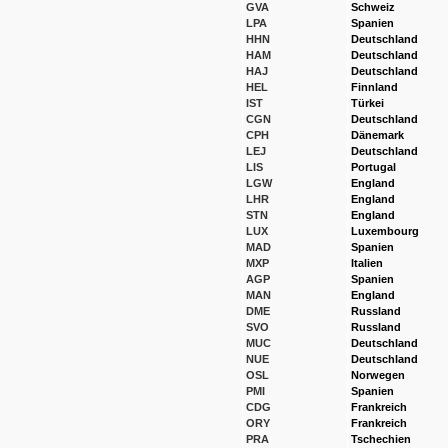
GVA
Schweiz
LPA
Spanien
HHN
Deutschland
HAM
Deutschland
HAJ
Deutschland
HEL
Finnland
IST
Türkei
CGN
Deutschland
CPH
Dänemark
LEJ
Deutschland
LIS
Portugal
LGW
England
LHR
England
STN
England
LUX
Luxembourg
MAD
Spanien
MXP
Italien
AGP
Spanien
MAN
England
DME
Russland
SVO
Russland
MUC
Deutschland
NUE
Deutschland
OSL
Norwegen
PMI
Spanien
CDG
Frankreich
ORY
Frankreich
PRA
Tschechien