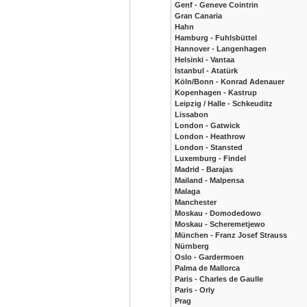
Genf - Geneve Cointrin
Gran Canaria
Hahn
Hamburg - Fuhlsbüttel
Hannover - Langenhagen
Helsinki - Vantaa
Istanbul - Atatürk
Köln/Bonn - Konrad Adenauer
Kopenhagen - Kastrup
Leipzig / Halle - Schkeuditz
Lissabon
London - Gatwick
London - Heathrow
London - Stansted
Luxemburg - Findel
Madrid - Barajas
Mailand - Malpensa
Malaga
Manchester
Moskau - Domodedowo
Moskau - Scheremetjewo
München - Franz Josef Strauss
Nürnberg
Oslo - Gardermoen
Palma de Mallorca
Paris - Charles de Gaulle
Paris - Orly
Prag