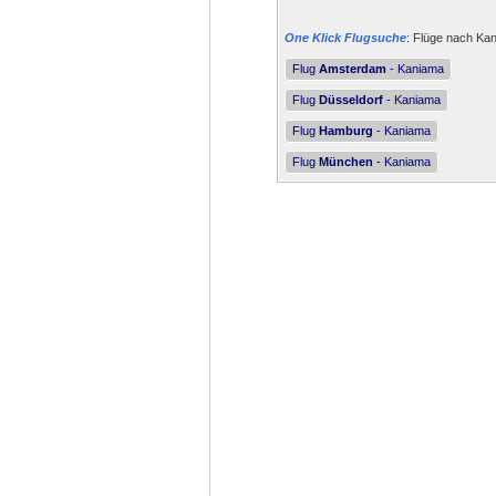
One Klick Flugsuche
: Flüge nach Kan
Flug
Amsterdam
- Kaniama
Flug
Düsseldorf
- Kaniama
Flug
Hamburg
- Kaniama
Flug
München
- Kaniama