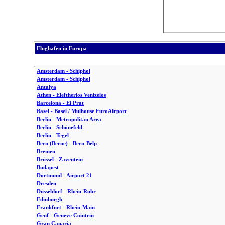
Flughafen in Europa
Amsterdam - Schiphol
Amsterdam - Schiphol
Antalya
Athen - Eleftherios Venizelos
Barcelona - El Prat
Basel - Basel / Mulhouse EuroAirport
Berlin - Metropolitan Area
Berlin - Schönefeld
Berlin - Tegel
Bern (Berne) - Bern-Belp
Bremen
Brüssel - Zaventem
Budapest
Dortmund - Airport 21
Dresden
Düsseldorf - Rhein-Ruhr
Edinburgh
Frankfurt - Rhein-Main
Genf - Geneve Cointrin
Gran Canaria