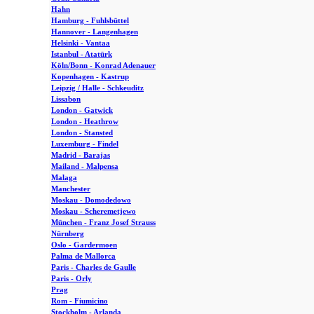
Hahn
Hamburg - Fuhlsbüttel
Hannover - Langenhagen
Helsinki - Vantaa
Istanbul - Atatürk
Köln/Bonn - Konrad Adenauer
Kopenhagen - Kastrup
Leipzig / Halle - Schkeuditz
Lissabon
London - Gatwick
London - Heathrow
London - Stansted
Luxemburg - Findel
Madrid - Barajas
Mailand - Malpensa
Malaga
Manchester
Moskau - Domodedowo
Moskau - Scheremetjewo
München - Franz Josef Strauss
Nürnberg
Oslo - Gardermoen
Palma de Mallorca
Paris - Charles de Gaulle
Paris - Orly
Prag
Rom - Fiumicino
Stockholm - Arlanda