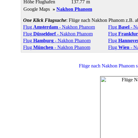
Höhe Flughafen
137.77
m
Google Maps
»
Nakhon Phanom
One Klick Flugsuche
: Flüge nach Nakhon Phanom z.B. ab
Flug
Amsterdam
- Nakhon Phanom
Flug
Basel
- N
Flug
Düsseldorf
- Nakhon Phanom
Flug
Frankfur
Flug
Hamburg
- Nakhon Phanom
Flug
Hannove
Flug
München
- Nakhon Phanom
Flug
Wien
- N