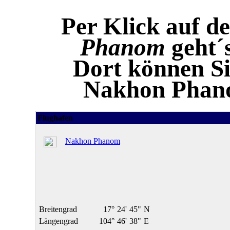
Per Klick auf d
Phanom
geht´
Dort können Si
Nakhon Phan
Flughafen
Nakhon Phanom
Breitengrad
17°
24'
45"
N
Längengrad
104°
46'
38"
E