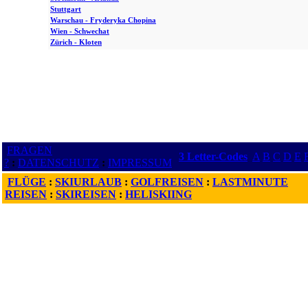
Stuttgart
Warschau - Fryderyka Chopina
Wien - Schwechat
Zürich - Kloten
FRAGEN
3 Letter-Codes
A
B
C
D
E
?
:
DATENSCHUTZ
:
IMPRESSUM
FLÜGE
:
SKIURLAUB
:
GOLFREISEN
:
LASTMINUTE
REISEN
:
SKIREISEN
:
HELISKIING