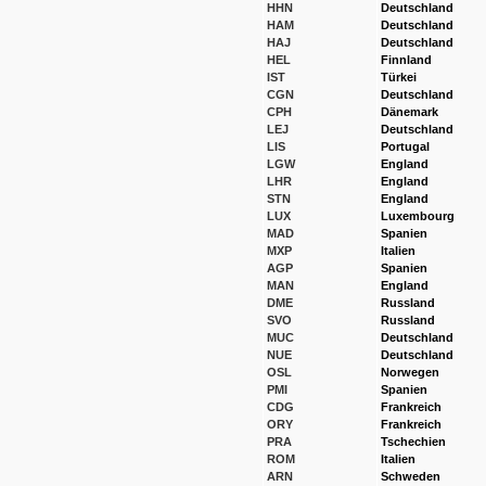
HHN
Deutschland
HAM
Deutschland
HAJ
Deutschland
HEL
Finnland
IST
Türkei
CGN
Deutschland
CPH
Dänemark
LEJ
Deutschland
LIS
Portugal
LGW
England
LHR
England
STN
England
LUX
Luxembourg
MAD
Spanien
MXP
Italien
AGP
Spanien
MAN
England
DME
Russland
SVO
Russland
MUC
Deutschland
NUE
Deutschland
OSL
Norwegen
PMI
Spanien
CDG
Frankreich
ORY
Frankreich
PRA
Tschechien
ROM
Italien
ARN
Schweden