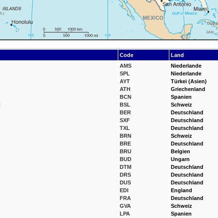
Code
Land
AMS
Niederlande
SPL
Niederlande
AYT
Türkei (Asien)
ATH
Griechenland
BCN
Spanien
t
BSL
Schweiz
BER
Deutschland
SXF
Deutschland
TXL
Deutschland
BRN
Schweiz
BRE
Deutschland
BRU
Belgien
BUD
Ungarn
DTM
Deutschland
DRS
Deutschland
DUS
Deutschland
EDI
England
FRA
Deutschland
GVA
Schweiz
LPA
Spanien