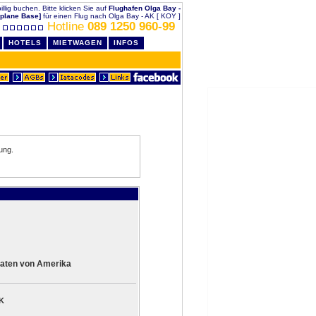
illig buchen. Bitte klicken Sie auf
Flughafen Olga Bay -
plane Base]
für einen Flug nach Olga Bay - AK [ KOY ]
Hotline
089 1250 960-99
HOTELS
MIETWAGEN
INFOS
ung.
aaten von Amerika
AK