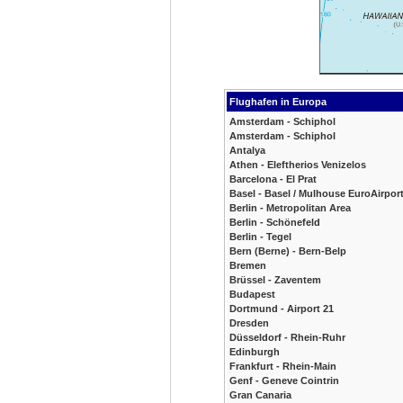
Flughafen in Europa
Amsterdam - Schiphol
Amsterdam - Schiphol
Antalya
Athen - Eleftherios Venizelos
Barcelona - El Prat
Basel - Basel / Mulhouse EuroAirpor
Berlin - Metropolitan Area
Berlin - Schönefeld
Berlin - Tegel
Bern (Berne) - Bern-Belp
Bremen
Brüssel - Zaventem
Budapest
Dortmund - Airport 21
Dresden
Düsseldorf - Rhein-Ruhr
Edinburgh
Frankfurt - Rhein-Main
Genf - Geneve Cointrin
Gran Canaria