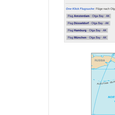
One Klick Flugsuche
: Flüge nach Olg
Flug
Amsterdam
- Olga Bay - AK
Flug
Düsseldorf
- Olga Bay - AK
Flug
Hamburg
- Olga Bay - AK
Flug
München
- Olga Bay - AK