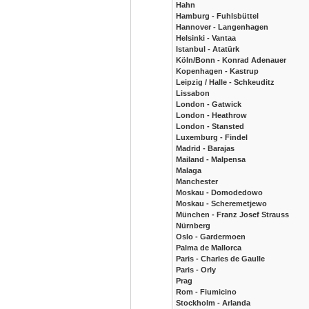
Hahn
Hamburg - Fuhlsbüttel
Hannover - Langenhagen
Helsinki - Vantaa
Istanbul - Atatürk
Köln/Bonn - Konrad Adenauer
Kopenhagen - Kastrup
Leipzig / Halle - Schkeuditz
Lissabon
London - Gatwick
London - Heathrow
London - Stansted
Luxemburg - Findel
Madrid - Barajas
Mailand - Malpensa
Malaga
Manchester
Moskau - Domodedowo
Moskau - Scheremetjewo
München - Franz Josef Strauss
Nürnberg
Oslo - Gardermoen
Palma de Mallorca
Paris - Charles de Gaulle
Paris - Orly
Prag
Rom - Fiumicino
Stockholm - Arlanda