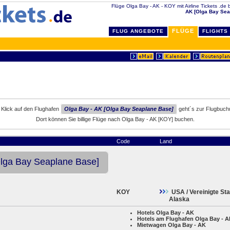
Flüge Olga Bay - AK - KOY mit Airline Tickets .de b
AK [Olga Bay Sea
FLÜGE
FLUG ANGEBOTE
FLIGHTS
 Klick auf den Flughafen
Olga Bay - AK [Olga Bay Seaplane Base]
geht´s zur Flugbuch
Dort können Sie billige Flüge nach Olga Bay - AK [KOY] buchen.
Code
Land
Olga Bay Seaplane Base]
KOY
USA / Vereinigte St
Alaska
Hotels Olga Bay - AK
Hotels am Flughafen Olga Bay - 
Mietwagen Olga Bay - AK