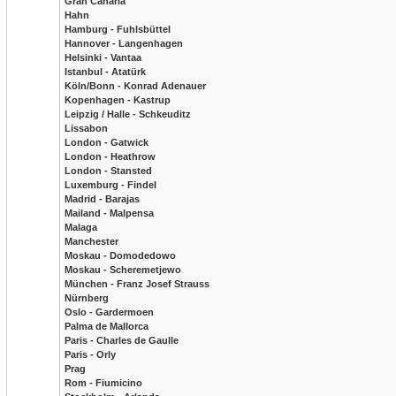
Gran Canaria
Hahn
Hamburg - Fuhlsbüttel
Hannover - Langenhagen
Helsinki - Vantaa
Istanbul - Atatürk
Köln/Bonn - Konrad Adenauer
Kopenhagen - Kastrup
Leipzig / Halle - Schkeuditz
Lissabon
London - Gatwick
London - Heathrow
London - Stansted
Luxemburg - Findel
Madrid - Barajas
Mailand - Malpensa
Malaga
Manchester
Moskau - Domodedowo
Moskau - Scheremetjewo
München - Franz Josef Strauss
Nürnberg
Oslo - Gardermoen
Palma de Mallorca
Paris - Charles de Gaulle
Paris - Orly
Prag
Rom - Fiumicino