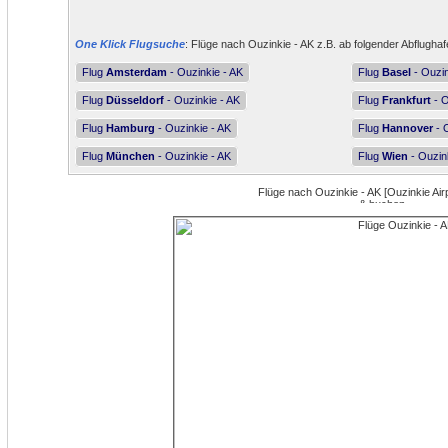
One Klick Flugsuche
: Flüge nach Ouzinkie - AK z.B. ab folgender Abflughaf
Flug
Amsterdam
- Ouzinkie - AK
Flug
Basel
- Ouzin
Flug
Düsseldorf
- Ouzinkie - AK
Flug
Frankfurt
- O
Flug
Hamburg
- Ouzinkie - AK
Flug
Hannover
- 
Flug
München
- Ouzinkie - AK
Flug
Wien
- Ouzin