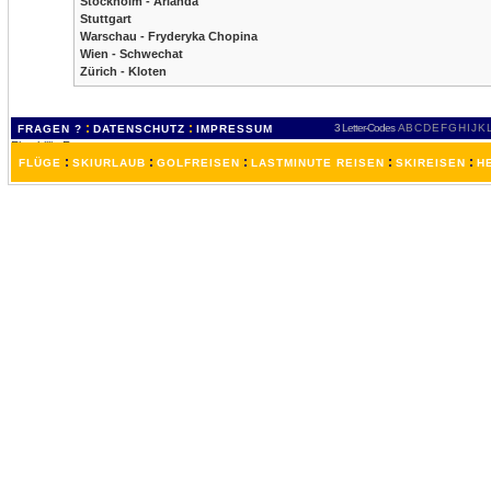
Stockholm - Arlanda
Stuttgart
Warschau - Fryderyka Chopina
Wien - Schwechat
Zürich - Kloten
:
:
3 Letter-Codes
A
B
C
D
E
F
G
H
I
J
K
FRAGEN ?
DATENSCHUTZ
IMPRESSUM
:
:
:
:
:
FLÜGE
SKIURLAUB
GOLFREISEN
LASTMINUTE REISEN
SKIREISEN
H