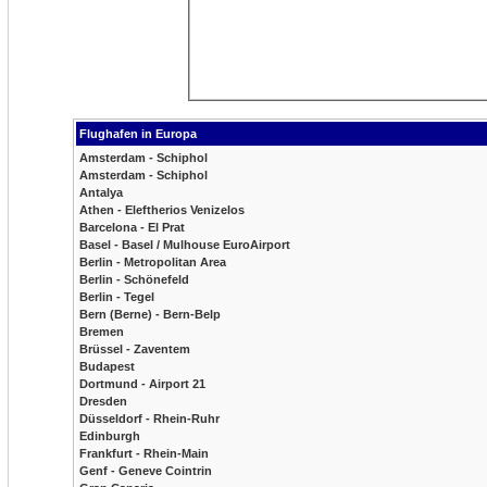
Flughafen in Europa
Amsterdam - Schiphol
Amsterdam - Schiphol
Antalya
Athen - Eleftherios Venizelos
Barcelona - El Prat
Basel - Basel / Mulhouse EuroAirport
Berlin - Metropolitan Area
Berlin - Schönefeld
Berlin - Tegel
Bern (Berne) - Bern-Belp
Bremen
Brüssel - Zaventem
Budapest
Dortmund - Airport 21
Dresden
Düsseldorf - Rhein-Ruhr
Edinburgh
Frankfurt - Rhein-Main
Genf - Geneve Cointrin