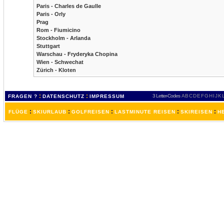
Paris - Charles de Gaulle
Paris - Orly
Prag
Rom - Fiumicino
Stockholm - Arlanda
Stuttgart
Warschau - Fryderyka Chopina
Wien - Schwechat
Zürich - Kloten
:
:
3 Letter-Codes
A
B
C
D
E
F
G
H
I
J
K
FRAGEN ?
DATENSCHUTZ
IMPRESSUM
:
:
:
:
:
FLÜGE
SKIURLAUB
GOLFREISEN
LASTMINUTE REISEN
SKIREISEN
H