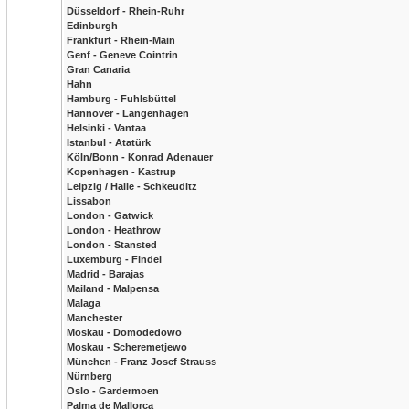
Düsseldorf - Rhein-Ruhr
Edinburgh
Frankfurt - Rhein-Main
Genf - Geneve Cointrin
Gran Canaria
Hahn
Hamburg - Fuhlsbüttel
Hannover - Langenhagen
Helsinki - Vantaa
Istanbul - Atatürk
Köln/Bonn - Konrad Adenauer
Kopenhagen - Kastrup
Leipzig / Halle - Schkeuditz
Lissabon
London - Gatwick
London - Heathrow
London - Stansted
Luxemburg - Findel
Madrid - Barajas
Mailand - Malpensa
Malaga
Manchester
Moskau - Domodedowo
Moskau - Scheremetjewo
München - Franz Josef Strauss
Nürnberg
Oslo - Gardermoen
Palma de Mallorca