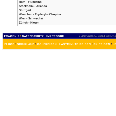
Rom - Fiumicino
Stockholm - Arlanda
Stuttgart
Warschau - Fryderyka Chopina
Wien - Schwechat
Zürich - Kloten
:
:
3 Letter-Codes
A
B
C
D
E
F
G
H
I
J
K
FRAGEN ?
DATENSCHUTZ
IMPRESSUM
:
:
:
:
:
FLÜGE
SKIURLAUB
GOLFREISEN
LASTMINUTE REISEN
SKIREISEN
H