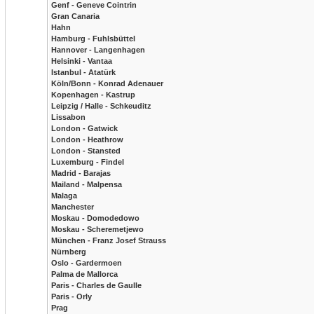
Genf - Geneve Cointrin
Gran Canaria
Hahn
Hamburg - Fuhlsbüttel
Hannover - Langenhagen
Helsinki - Vantaa
Istanbul - Atatürk
Köln/Bonn - Konrad Adenauer
Kopenhagen - Kastrup
Leipzig / Halle - Schkeuditz
Lissabon
London - Gatwick
London - Heathrow
London - Stansted
Luxemburg - Findel
Madrid - Barajas
Mailand - Malpensa
Malaga
Manchester
Moskau - Domodedowo
Moskau - Scheremetjewo
München - Franz Josef Strauss
Nürnberg
Oslo - Gardermoen
Palma de Mallorca
Paris - Charles de Gaulle
Paris - Orly
Prag