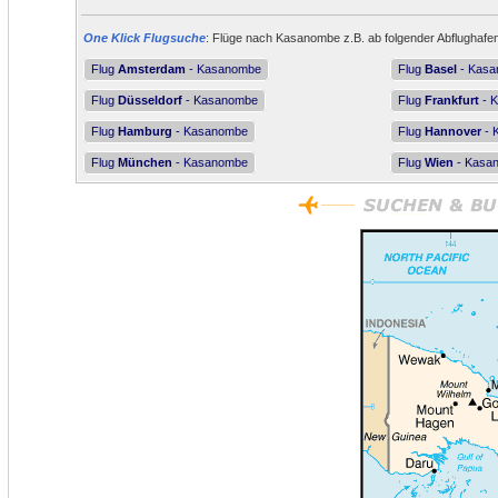
One Klick Flugsuche
: Flüge nach Kasanombe z.B. ab folgender Abflughafen
Flug
Amsterdam
- Kasanombe
Flug
Basel
- Kas
Flug
Düsseldorf
- Kasanombe
Flug
Frankfurt
- 
Flug
Hamburg
- Kasanombe
Flug
Hannover
- 
Flug
München
- Kasanombe
Flug
Wien
- Kasa