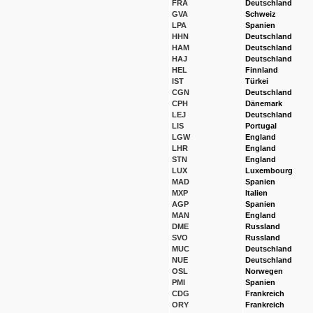
FRA
Deutschland
GVA
Schweiz
LPA
Spanien
HHN
Deutschland
HAM
Deutschland
HAJ
Deutschland
HEL
Finnland
IST
Türkei
CGN
Deutschland
CPH
Dänemark
LEJ
Deutschland
LIS
Portugal
LGW
England
LHR
England
STN
England
LUX
Luxembourg
MAD
Spanien
MXP
Italien
AGP
Spanien
MAN
England
DME
Russland
SVO
Russland
MUC
Deutschland
NUE
Deutschland
OSL
Norwegen
PMI
Spanien
CDG
Frankreich
ORY
Frankreich