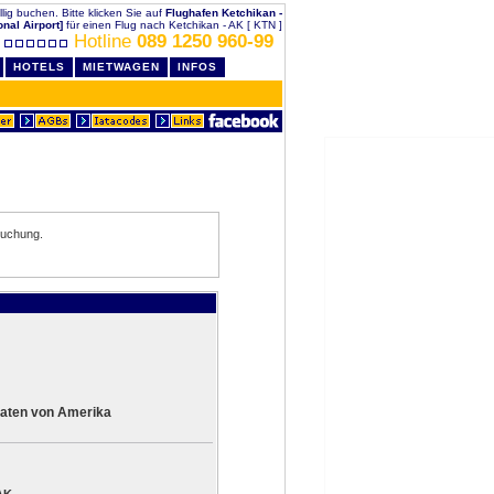
llig buchen. Bitte klicken Sie auf
Flughafen Ketchikan -
nal Airport]
für einen Flug nach Ketchikan - AK [ KTN ]
Hotline
089 1250 960-99
HOTELS
MIETWAGEN
INFOS
buchung.
aaten von Amerika