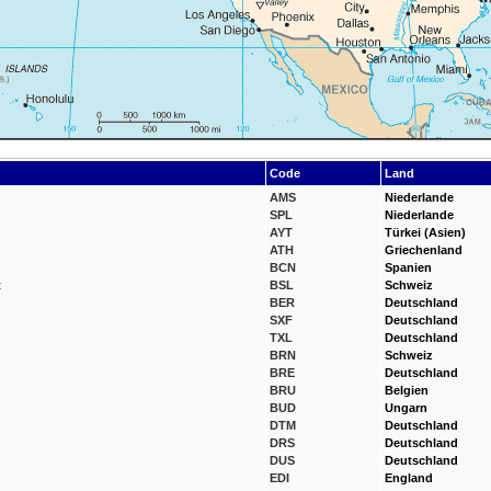
Code
Land
AMS
Niederlande
SPL
Niederlande
AYT
Türkei (Asien)
ATH
Griechenland
BCN
Spanien
t
BSL
Schweiz
BER
Deutschland
SXF
Deutschland
TXL
Deutschland
BRN
Schweiz
BRE
Deutschland
BRU
Belgien
BUD
Ungarn
DTM
Deutschland
DRS
Deutschland
DUS
Deutschland
EDI
England