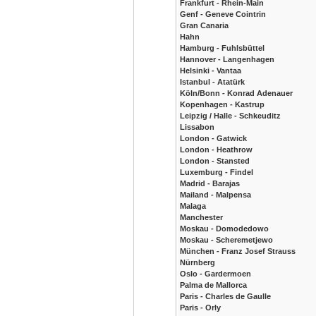
Frankfurt - Rhein-Main
Genf - Geneve Cointrin
Gran Canaria
Hahn
Hamburg - Fuhlsbüttel
Hannover - Langenhagen
Helsinki - Vantaa
Istanbul - Atatürk
Köln/Bonn - Konrad Adenauer
Kopenhagen - Kastrup
Leipzig / Halle - Schkeuditz
Lissabon
London - Gatwick
London - Heathrow
London - Stansted
Luxemburg - Findel
Madrid - Barajas
Mailand - Malpensa
Malaga
Manchester
Moskau - Domodedowo
Moskau - Scheremetjewo
München - Franz Josef Strauss
Nürnberg
Oslo - Gardermoen
Palma de Mallorca
Paris - Charles de Gaulle
Paris - Orly