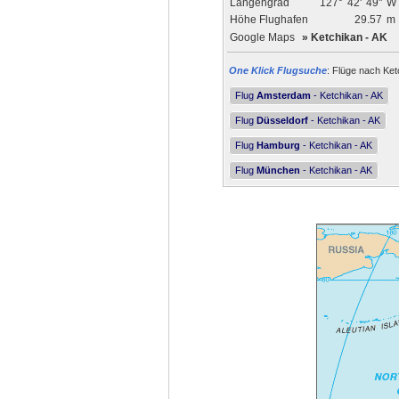
Längengrad
127°
42'
49"
W
Höhe Flughafen
29.57
m
Google Maps
»
Ketchikan - AK
One Klick Flugsuche
: Flüge nach Ket
Flug
Amsterdam
- Ketchikan - AK
Flug
Düsseldorf
- Ketchikan - AK
Flug
Hamburg
- Ketchikan - AK
Flug
München
- Ketchikan - AK