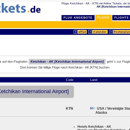
Flüge Ketchikan - AK - KTN mit Airline Tickets .de bi
AK [Ketchikan Internatio
FLÜGE
FLUG ANGEBOTE
FLIGHTS
ck auf den Flughafen
Ketchikan - AK [Ketchikan International Airport]
geht´s zur Flug
Dort können Sie billige Flüge nach Ketchikan - AK [KTN] buchen.
Code
Land
etchikan International Airport]
KTN
USA / Vereinigte St
Alaska
Hotels Ketchikan - AK