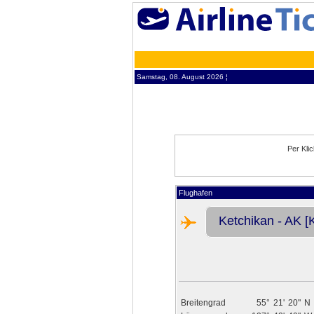
Samstag, 08. August 2026 ¦
Per Kli
Flughafen
Ketchikan - AK [K
Breitengrad
55°
21'
20"
N