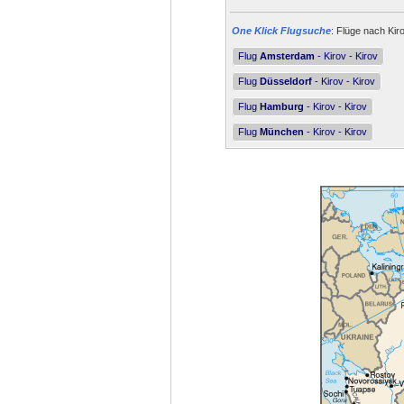
One Klick Flugsuche
: Flüge nach Kiro
Flug
Amsterdam
- Kirov - Kirov
Flug
Düsseldorf
- Kirov - Kirov
Flug
Hamburg
- Kirov - Kirov
Flug
München
- Kirov - Kirov