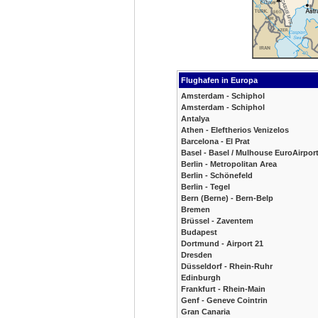
Flughafen in Europa
Amsterdam - Schiphol
Amsterdam - Schiphol
Antalya
Athen - Eleftherios Venizelos
Barcelona - El Prat
Basel - Basel / Mulhouse EuroAirpor
Berlin - Metropolitan Area
Berlin - Schönefeld
Berlin - Tegel
Bern (Berne) - Bern-Belp
Bremen
Brüssel - Zaventem
Budapest
Dortmund - Airport 21
Dresden
Düsseldorf - Rhein-Ruhr
Edinburgh
Frankfurt - Rhein-Main
Genf - Geneve Cointrin
Gran Canaria