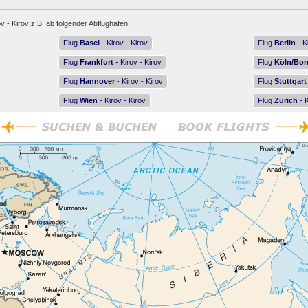
v - Kirov z.B. ab folgender Abflughafen:
Flug
Basel
- Kirov - Kirov
Flug
Berlin
- K
Flug
Frankfurt
- Kirov - Kirov
Flug
Köln/Bo
Flug
Hannover
- Kirov - Kirov
Flug
Stuttgart
Flug
Wien
- Kirov - Kirov
Flug
Zürich
- K