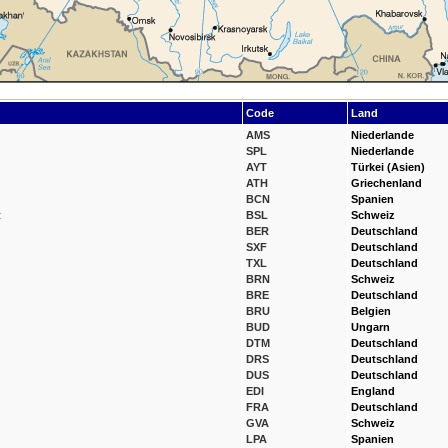
Code
Land
AMS
Niederlande
SPL
Niederlande
AYT
Türkei (Asien)
ATH
Griechenland
BCN
Spanien
t
BSL
Schweiz
BER
Deutschland
SXF
Deutschland
TXL
Deutschland
BRN
Schweiz
BRE
Deutschland
BRU
Belgien
BUD
Ungarn
DTM
Deutschland
DRS
Deutschland
DUS
Deutschland
EDI
England
FRA
Deutschland
GVA
Schweiz
LPA
Spanien