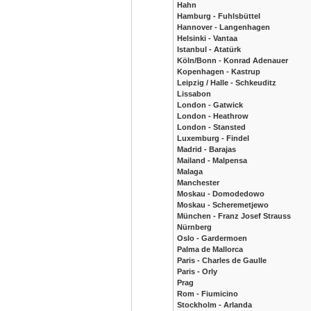
Hahn
Hamburg - Fuhlsbüttel
Hannover - Langenhagen
Helsinki - Vantaa
Istanbul - Atatürk
Köln/Bonn - Konrad Adenauer
Kopenhagen - Kastrup
Leipzig / Halle - Schkeuditz
Lissabon
London - Gatwick
London - Heathrow
London - Stansted
Luxemburg - Findel
Madrid - Barajas
Mailand - Malpensa
Malaga
Manchester
Moskau - Domodedowo
Moskau - Scheremetjewo
München - Franz Josef Strauss
Nürnberg
Oslo - Gardermoen
Palma de Mallorca
Paris - Charles de Gaulle
Paris - Orly
Prag
Rom - Fiumicino
Stockholm - Arlanda