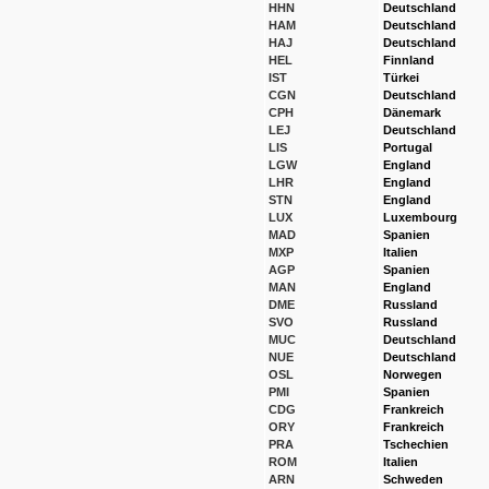
HHN
Deutschland
HAM
Deutschland
HAJ
Deutschland
HEL
Finnland
IST
Türkei
CGN
Deutschland
CPH
Dänemark
LEJ
Deutschland
LIS
Portugal
LGW
England
LHR
England
STN
England
LUX
Luxembourg
MAD
Spanien
MXP
Italien
AGP
Spanien
MAN
England
DME
Russland
SVO
Russland
MUC
Deutschland
NUE
Deutschland
OSL
Norwegen
PMI
Spanien
CDG
Frankreich
ORY
Frankreich
PRA
Tschechien
ROM
Italien
ARN
Schweden