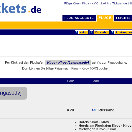
Flüge Kirov - Kirov - KVX mit Airline Tickets .de bi
FLÜGE
FLUG ANGEBOTE
FLIGHTS
Per Klick auf den Flughafen
Kirov - Kirov [Lyangasodv]
geht´s zur Flugbuchung.
Dort können Sie billige Flüge nach Kirov - Kirov [KVX] buchen.
Code
Land
yangasodv]
KVX
Russland
Hotels Kirov - Kirov
Hotels am Flughafen Kirov - Kirov
Mietwagen Kirov - Kirov