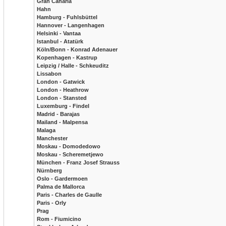
Gran Canaria
Hahn
Hamburg - Fuhlsbüttel
Hannover - Langenhagen
Helsinki - Vantaa
Istanbul - Atatürk
Köln/Bonn - Konrad Adenauer
Kopenhagen - Kastrup
Leipzig / Halle - Schkeuditz
Lissabon
London - Gatwick
London - Heathrow
London - Stansted
Luxemburg - Findel
Madrid - Barajas
Mailand - Malpensa
Malaga
Manchester
Moskau - Domodedowo
Moskau - Scheremetjewo
München - Franz Josef Strauss
Nürnberg
Oslo - Gardermoen
Palma de Mallorca
Paris - Charles de Gaulle
Paris - Orly
Prag
Rom - Fiumicino