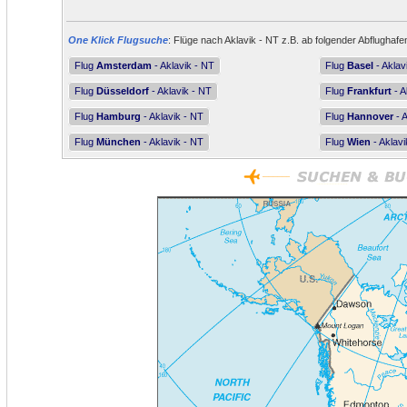
One Klick Flugsuche
: Flüge nach Aklavik - NT z.B. ab folgender Abflughafe
Flug
Amsterdam
- Aklavik - NT
Flug
Basel
- Aklav
Flug
Düsseldorf
- Aklavik - NT
Flug
Frankfurt
- A
Flug
Hamburg
- Aklavik - NT
Flug
Hannover
- A
Flug
München
- Aklavik - NT
Flug
Wien
- Aklavi