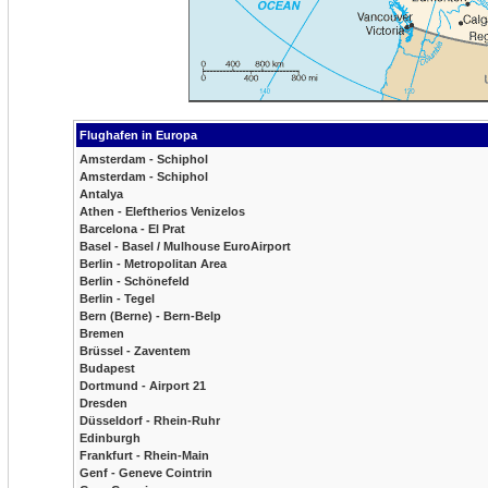
Flughafen in Europa
Amsterdam - Schiphol
Amsterdam - Schiphol
Antalya
Athen - Eleftherios Venizelos
Barcelona - El Prat
Basel - Basel / Mulhouse EuroAirport
Berlin - Metropolitan Area
Berlin - Schönefeld
Berlin - Tegel
Bern (Berne) - Bern-Belp
Bremen
Brüssel - Zaventem
Budapest
Dortmund - Airport 21
Dresden
Düsseldorf - Rhein-Ruhr
Edinburgh
Frankfurt - Rhein-Main
Genf - Geneve Cointrin