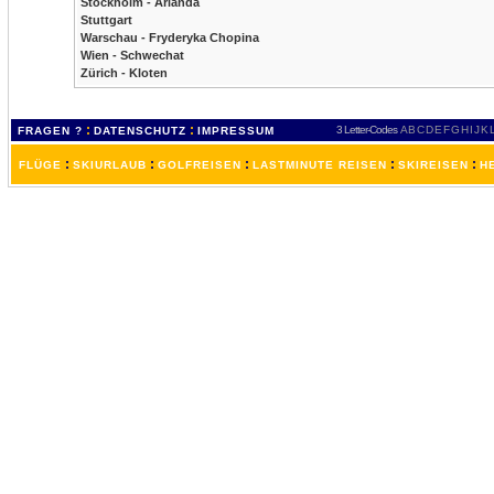
Stockholm - Arlanda
Stuttgart
Warschau - Fryderyka Chopina
Wien - Schwechat
Zürich - Kloten
:
:
3 Letter-Codes
A
B
C
D
E
F
G
H
I
J
K
FRAGEN ?
DATENSCHUTZ
IMPRESSUM
:
:
:
:
:
FLÜGE
SKIURLAUB
GOLFREISEN
LASTMINUTE REISEN
SKIREISEN
H