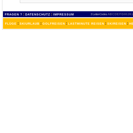
:
:
3 Letter-Codes
A
B
C
D
E
F
G
H
I
J
K
FRAGEN ?
DATENSCHUTZ
IMPRESSUM
:
:
:
:
:
FLÜGE
SKIURLAUB
GOLFREISEN
LASTMINUTE REISEN
SKIREISEN
H