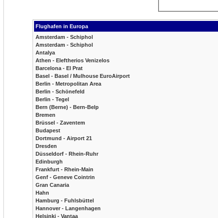
Flughafen in Europa
Amsterdam - Schiphol
Amsterdam - Schiphol
Antalya
Athen - Eleftherios Venizelos
Barcelona - El Prat
Basel - Basel / Mulhouse EuroAirport
Berlin - Metropolitan Area
Berlin - Schönefeld
Berlin - Tegel
Bern (Berne) - Bern-Belp
Bremen
Brüssel - Zaventem
Budapest
Dortmund - Airport 21
Dresden
Düsseldorf - Rhein-Ruhr
Edinburgh
Frankfurt - Rhein-Main
Genf - Geneve Cointrin
Gran Canaria
Hahn
Hamburg - Fuhlsbüttel
Hannover - Langenhagen
Helsinki - Vantaa