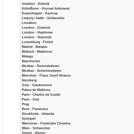
Istanbul - Atatürk
Köln/Bonn - Konrad Adenauer
Kopenhagen - Kastrup
Leipzig / Halle - Schkeuditz
Lissabon
London - Gatwick
London - Heathrow
London - Stansted
Luxemburg - Findel
Madrid - Barajas
Mailand - Malpensa
Malaga
Manchester
Moskau - Domodedowo
Moskau - Scheremetjewo
München - Franz Josef Strauss
Nürnberg
Oslo - Gardermoen
Palma de Mallorca
Paris - Charles de Gaulle
Paris - Orly
Prag
Rom - Fiumicino
Stockholm - Arlanda
Stuttgart
Warschau - Fryderyka Chopina
Wien - Schwechat
Zürich - Kloten