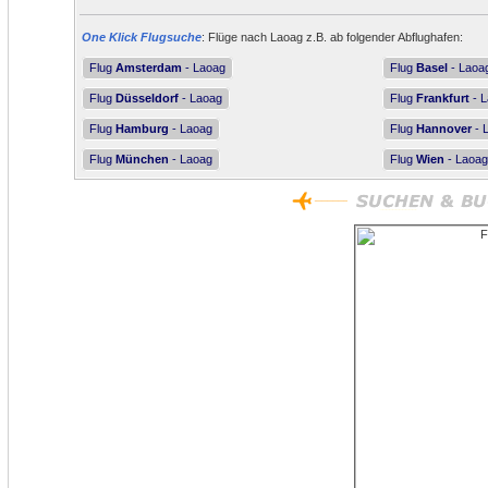
One Klick Flugsuche
: Flüge nach Laoag z.B. ab folgender Abflughafen:
Flug
Amsterdam
- Laoag
Flug
Basel
- Laoa
Flug
Düsseldorf
- Laoag
Flug
Frankfurt
- 
Flug
Hamburg
- Laoag
Flug
Hannover
- 
Flug
München
- Laoag
Flug
Wien
- Laoag