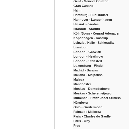
Genf - Geneve Cointrin
Gran Canaria
Hahn
Hamburg - Fuhlsbüttel
Hannover - Langenhagen
Helsinki - Vantaa
Istanbul - Atatürk
Köln/Bonn - Konrad Adenauer
Kopenhagen - Kastrup
Leipzig / Halle - Schkeuditz
Lissabon
London - Gatwick
London - Heathrow
London - Stansted
Luxemburg - Findel
Madrid - Barajas
Mailand - Malpensa
Malaga
Manchester
Moskau - Domodedowo
Moskau - Scheremetjewo
München - Franz Josef Strauss
Nürnberg
Oslo - Gardermoen
Palma de Mallorca
Paris - Charles de Gaulle
Paris - Orly
Prag