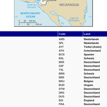
Code
Land
AMS
Niederlande
SPL
Niederlande
AYT
Türkei (Asien)
ATH
Griechenland
BCN
Spanien
t
BSL
Schweiz
BER
Deutschland
SXF
Deutschland
TXL
Deutschland
BRN
Schweiz
BRE
Deutschland
BRU
Belgien
BUD
Ungarn
DTM
Deutschland
DRS
Deutschland
DUS
Deutschland
EDI
England
FRA
Deutschland