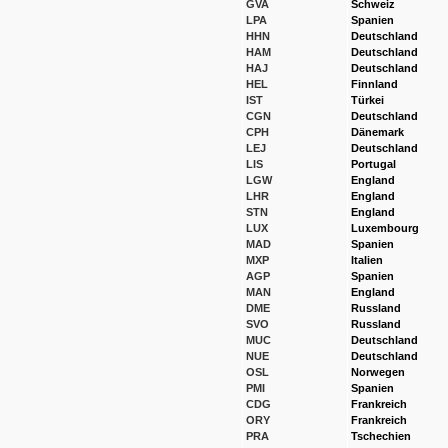
GVA
Schweiz
LPA
Spanien
HHN
Deutschland
HAM
Deutschland
HAJ
Deutschland
HEL
Finnland
IST
Türkei
CGN
Deutschland
CPH
Dänemark
LEJ
Deutschland
LIS
Portugal
LGW
England
LHR
England
STN
England
LUX
Luxembourg
MAD
Spanien
MXP
Italien
AGP
Spanien
MAN
England
DME
Russland
SVO
Russland
MUC
Deutschland
NUE
Deutschland
OSL
Norwegen
PMI
Spanien
CDG
Frankreich
ORY
Frankreich
PRA
Tschechien