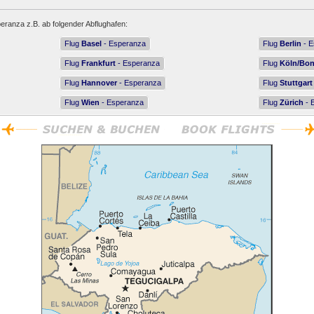
eranza z.B. ab folgender Abflughafen:
Flug
Basel
- Esperanza
Flug
Berlin
- E
Flug
Frankfurt
- Esperanza
Flug
Köln/Bo
Flug
Hannover
- Esperanza
Flug
Stuttgart
Flug
Wien
- Esperanza
Flug
Zürich
- 