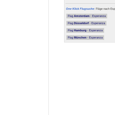
One Klick Flugsuche
: Flüge nach Esp
Flug
Amsterdam
- Esperanza
Flug
Düsseldorf
- Esperanza
Flug
Hamburg
- Esperanza
Flug
München
- Esperanza