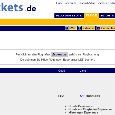
Flüge Esperanza - LEZ mit Airline Tickets .de billi
FLÜGE
FLUG ANGEBOTE
FLIGHTS
Per Klick auf den Flughafen
Esperanza
geht´s zur Flugbuchung.
Dort können Sie billige Flüge nach Esperanza [LEZ] buchen.
Code
Land
LEZ
Honduras
Hotels Esperanza
Hotels am Flughafen Esperanza
Mietwagen Esperanza