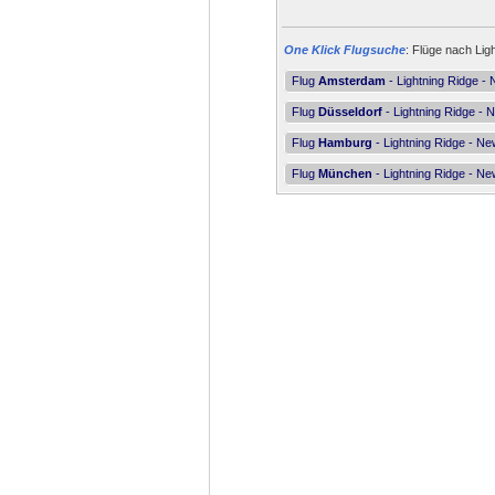
One Klick Flugsuche
: Flüge nach Lig
Flug
Amsterdam
- Lightning Ridge -
Flug
Düsseldorf
- Lightning Ridge -
Flug
Hamburg
- Lightning Ridge - N
Flug
München
- Lightning Ridge - N