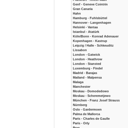
Genf - Geneve Cointrin
Gran Canaria
Hahn
Hamburg - Fuhlsbüttel
Hannover - Langenhagen
Helsinki - Vantaa
Istanbul - Atatürk
Köln/Bonn - Konrad Adenauer
Kopenhagen - Kastrup
Leipzig / Halle - Schkeuditz
Lissabon
London - Gatwick
London - Heathrow
London - Stansted
Luxemburg - Findel
Madrid - Barajas
Mailand - Malpensa
Malaga
Manchester
Moskau - Domodedowo
Moskau - Scheremetjewo
München - Franz Josef Strauss
Nürnberg
Oslo - Gardermoen
Palma de Mallorca
Paris - Charles de Gaulle
Paris - Orly
Prag