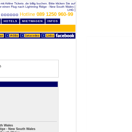
 Airline Tickets .de billig buchen. Bitte klicken Sie auf
r einen Flug nach Lightning Ridge - New South Wales [
LHG ]
Hotline
089 1250 960-99
HOTELS
MIETWAGEN
INFOS
g.
th Wales
idge - New South Wales