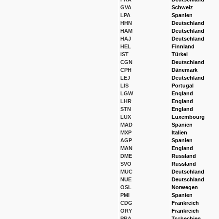
GVA
Schweiz
LPA
Spanien
HHN
Deutschland
HAM
Deutschland
HAJ
Deutschland
HEL
Finnland
IST
Türkei
CGN
Deutschland
CPH
Dänemark
LEJ
Deutschland
LIS
Portugal
LGW
England
LHR
England
STN
England
LUX
Luxembourg
MAD
Spanien
MXP
Italien
AGP
Spanien
MAN
England
DME
Russland
SVO
Russland
MUC
Deutschland
NUE
Deutschland
OSL
Norwegen
PMI
Spanien
CDG
Frankreich
ORY
Frankreich
PRA
Tschechien