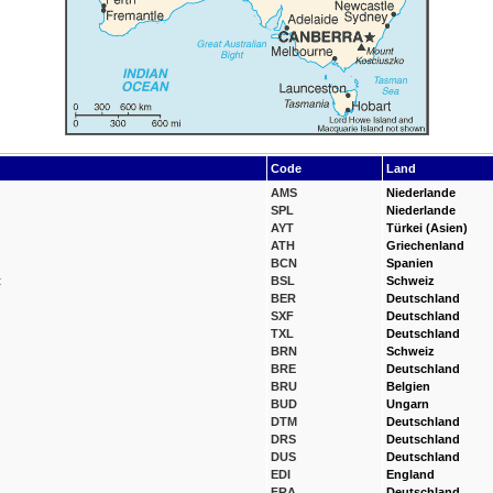
Code
Land
AMS
Niederlande
SPL
Niederlande
AYT
Türkei (Asien)
ATH
Griechenland
BCN
Spanien
t
BSL
Schweiz
BER
Deutschland
SXF
Deutschland
TXL
Deutschland
BRN
Schweiz
BRE
Deutschland
BRU
Belgien
BUD
Ungarn
DTM
Deutschland
DRS
Deutschland
DUS
Deutschland
EDI
England
FRA
Deutschland