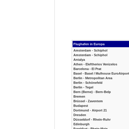
Flughafen in Europa
Amsterdam - Schiphol
Amsterdam - Schiphol
Antalya
Athen - Eleftherios Venizelos
Barcelona - El Prat
Basel - Basel / Mulhouse EuroAirpor
Berlin - Metropolitan Area
Berlin - Schönefeld
Berlin - Tegel
Bern (Berne) - Bern-Belp
Bremen
Brüssel - Zaventem
Budapest
Dortmund - Airport 21
Dresden
Düsseldorf - Rhein-Ruhr
Edinburgh
Frankfurt - Rhein-Main