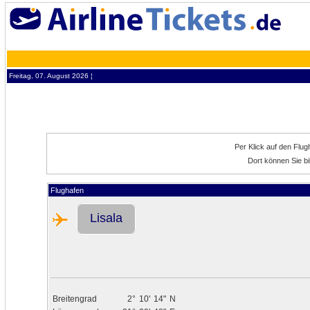
Freitag, 07. August 2026 ¦
Per Klick auf den Flu
Dort können Sie bi
Flughafen
Lisala
Breitengrad
2°
10'
14"
N