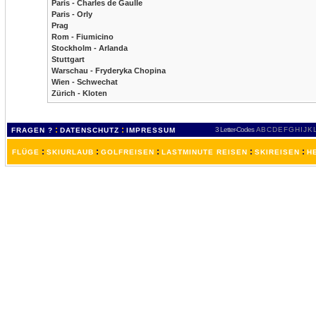
Paris - Charles de Gaulle
Paris - Orly
Prag
Rom - Fiumicino
Stockholm - Arlanda
Stuttgart
Warschau - Fryderyka Chopina
Wien - Schwechat
Zürich - Kloten
:
:
3 Letter-Codes
A
B
C
D
E
F
G
H
I
J
K
FRAGEN ?
DATENSCHUTZ
IMPRESSUM
:
:
:
:
:
FLÜGE
SKIURLAUB
GOLFREISEN
LASTMINUTE REISEN
SKIREISEN
H