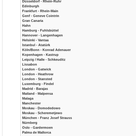
Düsseldorf - Rhein-Ruhr
Edinburgh
Frankfurt - Rhein-Main
Genf - Geneve Cointrin
Gran Canaria
Hahn
Hamburg - Fuhlsbüttel
Hannover - Langenhagen
Helsinki - Vantaa
Istanbul - Atatürk
Köln/Bonn - Konrad Adenauer
Kopenhagen - Kastrup
Leipzig / Halle - Schkeuditz
Lissabon
London - Gatwick
London - Heathrow
London - Stansted
Luxemburg - Findel
Madrid - Barajas
Mailand - Malpensa
Malaga
Manchester
Moskau - Domodedowo
Moskau - Scheremetjewo
München - Franz Josef Strauss
Nürnberg
Oslo - Gardermoen
Palma de Mallorca