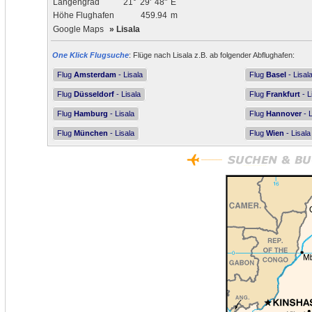
Längengrad
21°
29'
48"
E
Höhe Flughafen
459.94
m
Google Maps
»
Lisala
One Klick Flugsuche
: Flüge nach Lisala z.B. ab folgender Abflughafen:
Flug
Amsterdam
- Lisala
Flug
Basel
- Lisal
Flug
Düsseldorf
- Lisala
Flug
Frankfurt
- L
Flug
Hamburg
- Lisala
Flug
Hannover
- L
Flug
München
- Lisala
Flug
Wien
- Lisala