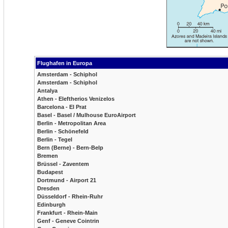
Flughafen in Europa
Amsterdam - Schiphol
Amsterdam - Schiphol
Antalya
Athen - Eleftherios Venizelos
Barcelona - El Prat
Basel - Basel / Mulhouse EuroAirport
Berlin - Metropolitan Area
Berlin - Schönefeld
Berlin - Tegel
Bern (Berne) - Bern-Belp
Bremen
Brüssel - Zaventem
Budapest
Dortmund - Airport 21
Dresden
Düsseldorf - Rhein-Ruhr
Edinburgh
Frankfurt - Rhein-Main
Genf - Geneve Cointrin