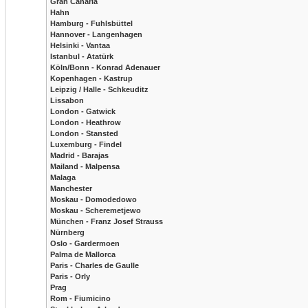
Gran Canaria
Hahn
Hamburg - Fuhlsbüttel
Hannover - Langenhagen
Helsinki - Vantaa
Istanbul - Atatürk
Köln/Bonn - Konrad Adenauer
Kopenhagen - Kastrup
Leipzig / Halle - Schkeuditz
Lissabon
London - Gatwick
London - Heathrow
London - Stansted
Luxemburg - Findel
Madrid - Barajas
Mailand - Malpensa
Malaga
Manchester
Moskau - Domodedowo
Moskau - Scheremetjewo
München - Franz Josef Strauss
Nürnberg
Oslo - Gardermoen
Palma de Mallorca
Paris - Charles de Gaulle
Paris - Orly
Prag
Rom - Fiumicino