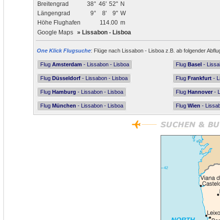
Breitengrad
38°
46'
52"
N
Längengrad
9°
8'
9"
W
Höhe Flughafen
114.00
m
Google Maps
»
Lissabon - Lisboa
One Klick Flugsuche
: Flüge nach Lissabon - Lisboa z.B. ab folgender Abflu
Flug
Amsterdam
- Lissabon - Lisboa
Flug
Basel
- Lissa
Flug
Düsseldorf
- Lissabon - Lisboa
Flug
Frankfurt
- L
Flug
Hamburg
- Lissabon - Lisboa
Flug
Hannover
- 
Flug
München
- Lissabon - Lisboa
Flug
Wien
- Lissa