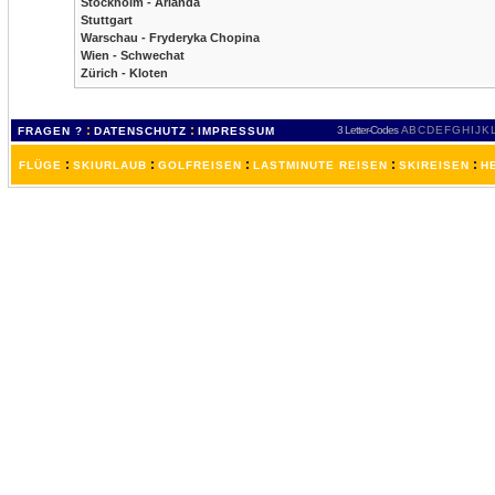
Stockholm - Arlanda
Stuttgart
Warschau - Fryderyka Chopina
Wien - Schwechat
Zürich - Kloten
:
:
3 Letter-Codes
A
B
C
D
E
F
G
H
I
J
K
FRAGEN ?
DATENSCHUTZ
IMPRESSUM
:
:
:
:
:
FLÜGE
SKIURLAUB
GOLFREISEN
LASTMINUTE REISEN
SKIREISEN
H