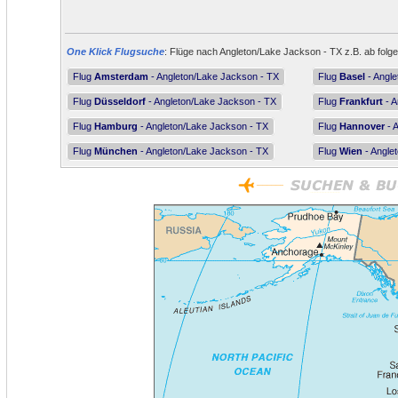
One Klick Flugsuche
: Flüge nach Angleton/Lake Jackson - TX z.B. ab folge
Flug
Amsterdam
- Angleton/Lake Jackson - TX
Flug
Basel
- Angle
Flug
Düsseldorf
- Angleton/Lake Jackson - TX
Flug
Frankfurt
- A
Flug
Hamburg
- Angleton/Lake Jackson - TX
Flug
Hannover
- 
Flug
München
- Angleton/Lake Jackson - TX
Flug
Wien
- Angle