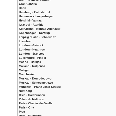
Gran Canaria
Hahn
Hamburg - Fuhlsbüttel
Hannover - Langenhagen
Helsinki - Vantaa
Istanbul - Atatürk
Köln/Bonn - Konrad Adenauer
Kopenhagen - Kastrup
Leipzig / Halle - Schkeuditz
Lissabon
London - Gatwick
London - Heathrow
London - Stansted
Luxemburg - Findel
Madrid - Barajas
Mailand - Malpensa
Malaga
Manchester
Moskau - Domodedowo
Moskau - Scheremetjewo
München - Franz Josef Strauss
Nürnberg
Oslo - Gardermoen
Palma de Mallorca
Paris - Charles de Gaulle
Paris - Orly
Prag
Rom - Fiumicino