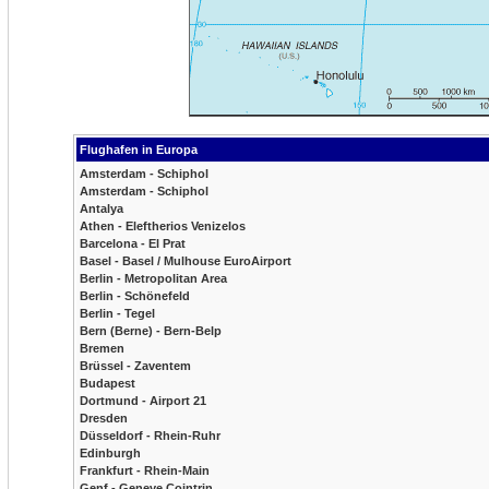
Flughafen in Europa
Amsterdam - Schiphol
Amsterdam - Schiphol
Antalya
Athen - Eleftherios Venizelos
Barcelona - El Prat
Basel - Basel / Mulhouse EuroAirport
Berlin - Metropolitan Area
Berlin - Schönefeld
Berlin - Tegel
Bern (Berne) - Bern-Belp
Bremen
Brüssel - Zaventem
Budapest
Dortmund - Airport 21
Dresden
Düsseldorf - Rhein-Ruhr
Edinburgh
Frankfurt - Rhein-Main
Genf - Geneve Cointrin