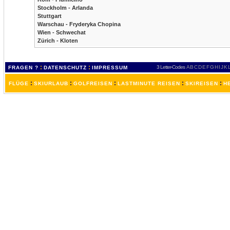
Stockholm - Arlanda
Stuttgart
Warschau - Fryderyka Chopina
Wien - Schwechat
Zürich - Kloten
:
:
3 Letter-Codes
A
B
C
D
E
F
G
H
I
J
K
FRAGEN ?
DATENSCHUTZ
IMPRESSUM
:
:
:
:
:
FLÜGE
SKIURLAUB
GOLFREISEN
LASTMINUTE REISEN
SKIREISEN
H