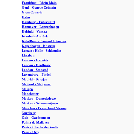
Frankfurt - Rhein-Main
Genf - Geneve Cointrin
Gran Canaria
Hahn
Hamburg - Fuhlsbüttel
Hannover - Langenhagen
Helsinki - Vantaa
Istanbul - Atatürk
Köln/Bonn - Konrad Adenauer
Kopenhagen - Kastrup
Leipzig / Halle - Schkeuditz
Lissabon
London - Gatwick
London - Heathrow
London - Stansted
Luxemburg - Findel
Madrid - Barajas
Mailand - Malpensa
Malaga
Manchester
Moskau - Domodedowo
Moskau - Scheremetjewo
München - Franz Josef Strauss
Nürnberg
Oslo - Gardermoen
Palma de Mallorca
Paris - Charles de Gaulle
Paris - Orly