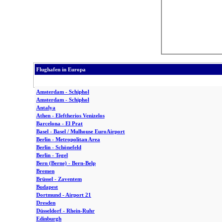
Flughafen in Europa
Amsterdam - Schiphol
Amsterdam - Schiphol
Antalya
Athen - Eleftherios Venizelos
Barcelona - El Prat
Basel - Basel / Mulhouse EuroAirport
Berlin - Metropolitan Area
Berlin - Schönefeld
Berlin - Tegel
Bern (Berne) - Bern-Belp
Bremen
Brüssel - Zaventem
Budapest
Dortmund - Airport 21
Dresden
Düsseldorf - Rhein-Ruhr
Edinburgh