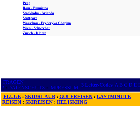
Prag
Rom - Fiumicino
Stockholm - Arlanda
Stuttgart
Warschau - Fryderyka Chopina
Wien - Schwechat
Zürich - Kloten
FRAGEN
3 Letter-Codes
A
B
C
D
E
?
:
DATENSCHUTZ
:
IMPRESSUM
FLÜGE
:
SKIURLAUB
:
GOLFREISEN
:
LASTMINUTE
REISEN
:
SKIREISEN
:
HELISKIING