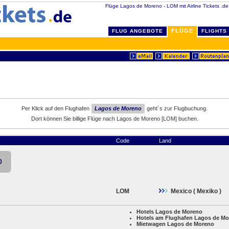
Flüge Lagos de Moreno - LOM mit Airline Tickets .de 
FLÜGE
FLUG ANGEBOTE
FLIGHTS
Per Klick auf den Flughafen
Lagos de Moreno
geht´s zur Flugbuchung.
Dort können Sie billige Flüge nach Lagos de Moreno [LOM] buchen.
Code
Land
o
LOM
Mexico ( Mexiko )
Hotels Lagos de Moreno
Hotels am Flughafen Lagos de M
Mietwagen Lagos de Moreno