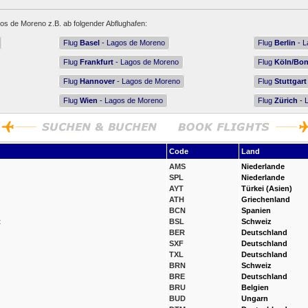
os de Moreno z.B. ab folgender Abflughafen:
Flug
Basel
- Lagos de Moreno
Flug
Berlin
- L
Flug
Frankfurt
- Lagos de Moreno
Flug
Köln/Bo
Flug
Hannover
- Lagos de Moreno
Flug
Stuttgart
Flug
Wien
- Lagos de Moreno
Flug
Zürich
- 
Code
Land
AMS
Niederlande
SPL
Niederlande
AYT
Türkei (Asien)
ATH
Griechenland
BCN
Spanien
t
BSL
Schweiz
BER
Deutschland
SXF
Deutschland
TXL
Deutschland
BRN
Schweiz
BRE
Deutschland
BRU
Belgien
BUD
Ungarn