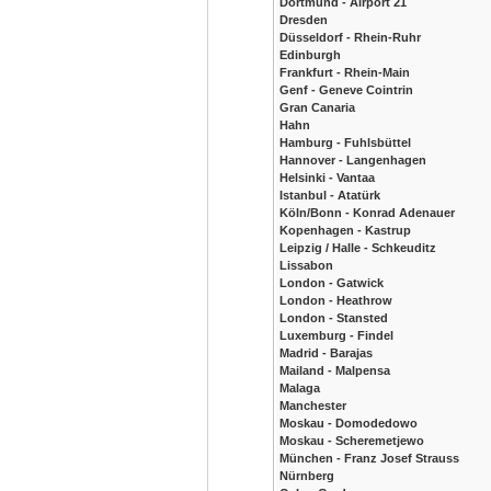
Dortmund - Airport 21
Dresden
Düsseldorf - Rhein-Ruhr
Edinburgh
Frankfurt - Rhein-Main
Genf - Geneve Cointrin
Gran Canaria
Hahn
Hamburg - Fuhlsbüttel
Hannover - Langenhagen
Helsinki - Vantaa
Istanbul - Atatürk
Köln/Bonn - Konrad Adenauer
Kopenhagen - Kastrup
Leipzig / Halle - Schkeuditz
Lissabon
London - Gatwick
London - Heathrow
London - Stansted
Luxemburg - Findel
Madrid - Barajas
Mailand - Malpensa
Malaga
Manchester
Moskau - Domodedowo
Moskau - Scheremetjewo
München - Franz Josef Strauss
Nürnberg