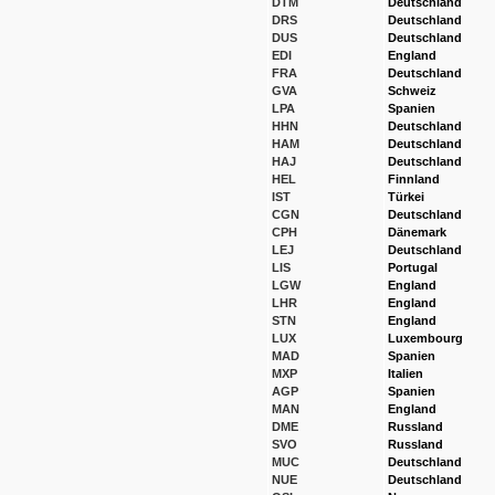
DTM
Deutschland
DRS
Deutschland
DUS
Deutschland
EDI
England
FRA
Deutschland
GVA
Schweiz
LPA
Spanien
HHN
Deutschland
HAM
Deutschland
HAJ
Deutschland
HEL
Finnland
IST
Türkei
CGN
Deutschland
CPH
Dänemark
LEJ
Deutschland
LIS
Portugal
LGW
England
LHR
England
STN
England
LUX
Luxembourg
MAD
Spanien
MXP
Italien
AGP
Spanien
MAN
England
DME
Russland
SVO
Russland
MUC
Deutschland
NUE
Deutschland