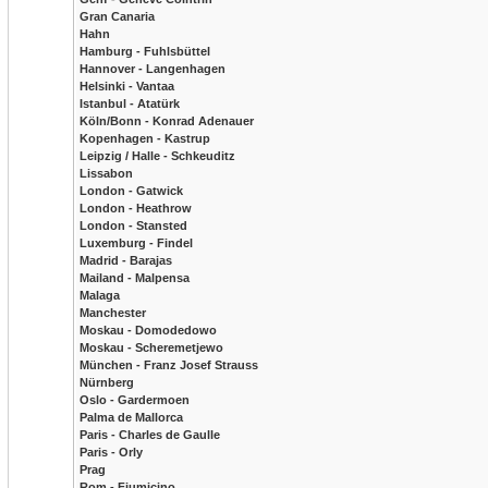
Gran Canaria
Hahn
Hamburg - Fuhlsbüttel
Hannover - Langenhagen
Helsinki - Vantaa
Istanbul - Atatürk
Köln/Bonn - Konrad Adenauer
Kopenhagen - Kastrup
Leipzig / Halle - Schkeuditz
Lissabon
London - Gatwick
London - Heathrow
London - Stansted
Luxemburg - Findel
Madrid - Barajas
Mailand - Malpensa
Malaga
Manchester
Moskau - Domodedowo
Moskau - Scheremetjewo
München - Franz Josef Strauss
Nürnberg
Oslo - Gardermoen
Palma de Mallorca
Paris - Charles de Gaulle
Paris - Orly
Prag
Rom - Fiumicino