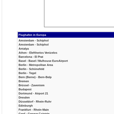
Flughafen in Europa
Amsterdam - Schiphol
Amsterdam - Schiphol
Antalya
Athen - Eleftherios Venizelos
Barcelona - El Prat
Basel - Basel / Mulhouse EuroAirport
Berlin - Metropolitan Area
Berlin - Schönefeld
Berlin - Tegel
Bern (Berne) - Bern-Belp
Bremen
Brüssel - Zaventem
Budapest
Dortmund - Airport 21
Dresden
Düsseldorf - Rhein-Ruhr
Edinburgh
Frankfurt - Rhein-Main
Genf - Geneve Cointrin