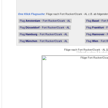
One Klick Flugsuche
: Flüge nach Fort Rucker/Ozark - AL z.B. ab folgender
Flug
Amsterdam
- Fort Rucker/Ozark - AL
Flug
Basel
- Fort 
Flug
Düsseldorf
- Fort Rucker/Ozark - AL
Flug
Frankfurt
- F
Flug
Hamburg
- Fort Rucker/Ozark - AL
Flug
Hannover
- 
Flug
München
- Fort Rucker/Ozark - AL
Flug
Wien
- Fort 