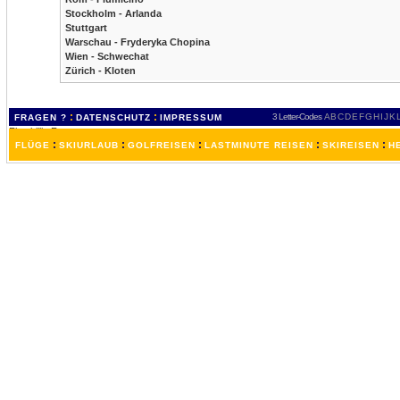
Stockholm - Arlanda
Stuttgart
Warschau - Fryderyka Chopina
Wien - Schwechat
Zürich - Kloten
:
:
3 Letter-Codes
A
B
C
D
E
F
G
H
I
J
K
FRAGEN ?
DATENSCHUTZ
IMPRESSUM
:
:
:
:
:
FLÜGE
SKIURLAUB
GOLFREISEN
LASTMINUTE REISEN
SKIREISEN
H