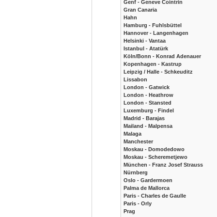
Genf - Geneve Cointrin
Gran Canaria
Hahn
Hamburg - Fuhlsbüttel
Hannover - Langenhagen
Helsinki - Vantaa
Istanbul - Atatürk
Köln/Bonn - Konrad Adenauer
Kopenhagen - Kastrup
Leipzig / Halle - Schkeuditz
Lissabon
London - Gatwick
London - Heathrow
London - Stansted
Luxemburg - Findel
Madrid - Barajas
Mailand - Malpensa
Malaga
Manchester
Moskau - Domodedowo
Moskau - Scheremetjewo
München - Franz Josef Strauss
Nürnberg
Oslo - Gardermoen
Palma de Mallorca
Paris - Charles de Gaulle
Paris - Orly
Prag