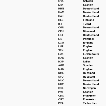
GVA
Schweiz
LPA
Spanien
HHN
Deutschland
HAM
Deutschland
HAJ
Deutschland
HEL
Finnland
IST
Türkei
CGN
Deutschland
CPH
Dänemark
LEJ
Deutschland
LIS
Portugal
LGW
England
LHR
England
STN
England
LUX
Luxembourg
MAD
Spanien
MXP
Italien
AGP
Spanien
MAN
England
DME
Russland
SVO
Russland
MUC
Deutschland
NUE
Deutschland
OSL
Norwegen
PMI
Spanien
CDG
Frankreich
ORY
Frankreich
PRA
Tschechien