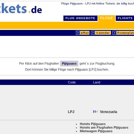
Flüge Pijiguaos - LPJ mit Airline Tickets .de billig bu
FLÜGE
FLUG ANGEBOTE
FLIGHTS
Per Klick auf den Flughafen
Pijiguaos
geht´s zur Flugbuchung.
Dort können Sie billige Flüge nach Pijiguaos [LPJ] buchen.
Code
Land
LPJ
Venezuela
Hotels Pijiguaos
Hotels am Flughafen Pijiguaos
Mietwagen Pijiguaos