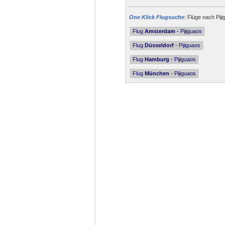
One Klick Flugsuche
: Flüge nach Pij
Flug
Amsterdam
- Pijiguaos
Flug
Düsseldorf
- Pijiguaos
Flug
Hamburg
- Pijiguaos
Flug
München
- Pijiguaos