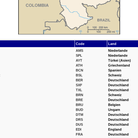
Code
Land
AMS
Niederlande
SPL
Niederlande
AYT
Türkei (Asien)
ATH
Griechenland
BCN
Spanien
t
BSL
Schweiz
BER
Deutschland
SXF
Deutschland
TXL
Deutschland
BRN
Schweiz
BRE
Deutschland
BRU
Belgien
BUD
Ungarn
DTM
Deutschland
DRS
Deutschland
DUS
Deutschland
EDI
England
FRA
Deutschland