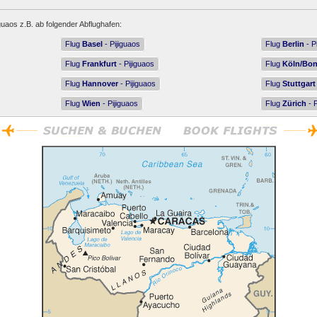
iguaos z.B. ab folgender Abflughafen:
Flug
Basel
- Pijiguaos
Flug
Berlin
- P
Flug
Frankfurt
- Pijiguaos
Flug
Köln/Bo
Flug
Hannover
- Pijiguaos
Flug
Stuttgart
Flug
Wien
- Pijiguaos
Flug
Zürich
- P